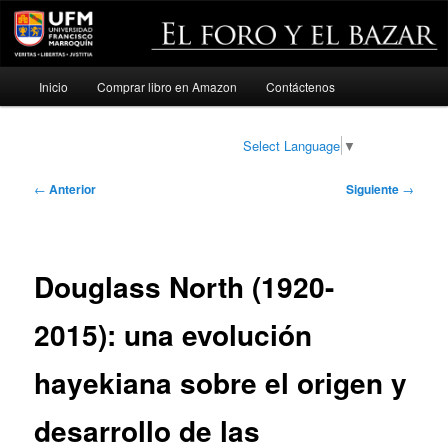
Menú
Inicio
Comprar libro en Amazon
Contáctenos
Ir
principal
al
Select Language
▼
contenido
Navegación
←
Anterior
Siguiente
→
de
principal
entradas
Douglass North (1920-
2015): una evolución
hayekiana sobre el origen y
desarrollo de las