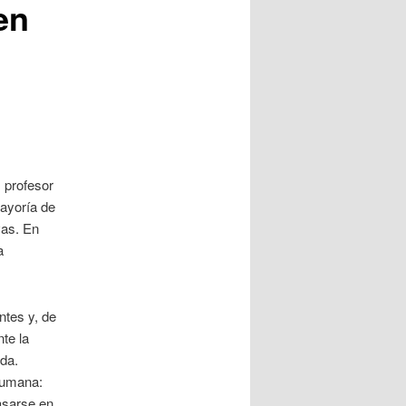
en
, profesor
mayoría de
vas. En
a
ntes y, de
te la
rda.
humana:
asarse en