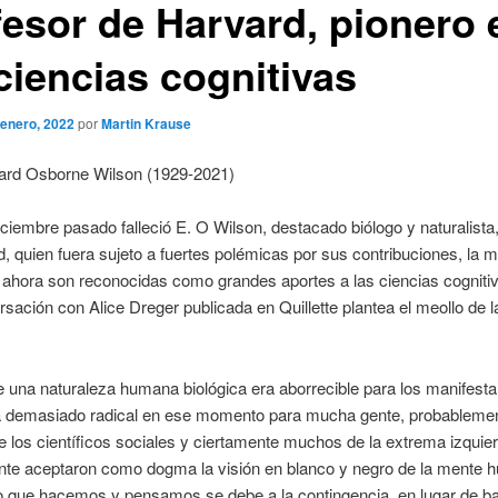
fesor de Harvard, pionero 
ciencias cognitivas
 enero, 2022
por
Martin Krause
rd Osborne Wilson (1929-2021)
iciembre pasado falleció E. O Wilson, destacado biólogo y naturalista
, quien fuera sujeto a fuertes polémicas por sus contribuciones, la 
 ahora son reconocidas como grandes aportes a las ciencias cogniti
sación con Alice Dreger publicada en Quillette plantea el meollo de l
e una naturaleza humana biológica era aborrecible para los manifesta
a demasiado radical en ese momento para mucha gente, probablemen
 los científicos sociales y ciertamente muchos de la extrema izquie
te aceptaron como dogma la visión en blanco y negro de la mente 
lo que hacemos y pensamos se debe a la contingencia, en lugar de b