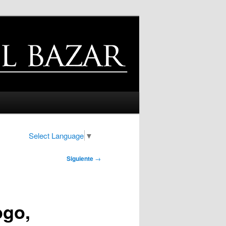
Select Language
▼
Siguiente
→
ogo,