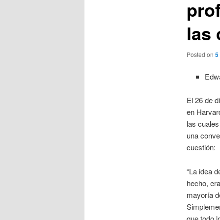
pro
las 
Posted on
5
Edwa
El 26 de d
en Harvard
las cuales
una conver
cuestión:
“La idea d
hecho, er
mayoría de
Simplemen
que todo 