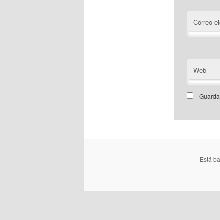
Correo el
Web
Guarda 
Está b