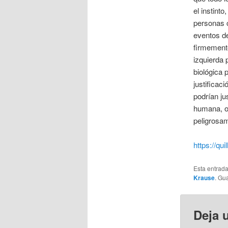
el instint
personas c
eventos de
firmemente
izquierda 
biológica 
justificac
podrían ju
humana, o 
peligrosam
https://qu
Esta entrad
Krause
. Gu
Deja 