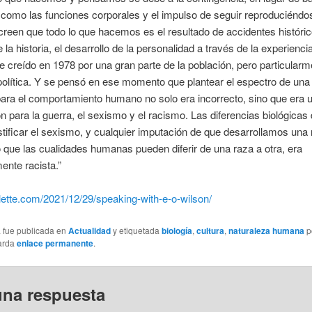
o, como las funciones corporales y el impulso de seguir reproduciéndo
reen que todo lo que hacemos es el resultado de accidentes históric
 la historia, el desarrollo de la personalidad a través de la experienci
 creído en 1978 por una gran parte de la población, pero particularm
política. Y se pensó en ese momento que plantear el espectro de una
para el comportamiento humano no solo era incorrecto, sino que era 
ión para la guerra, el sexismo y el racismo. Las diferencias biológicas
stificar el sexismo, y cualquier imputación de que desarrollamos una
que las cualidades humanas pueden diferir de una raza a otra, era
ente racista.”
illette.com/2021/12/29/speaking-with-e-o-wilson/
a fue publicada en
Actualidad
y etiquetada
biología
,
cultura
,
naturaleza humana
p
arda
enlace permanente
.
una respuesta