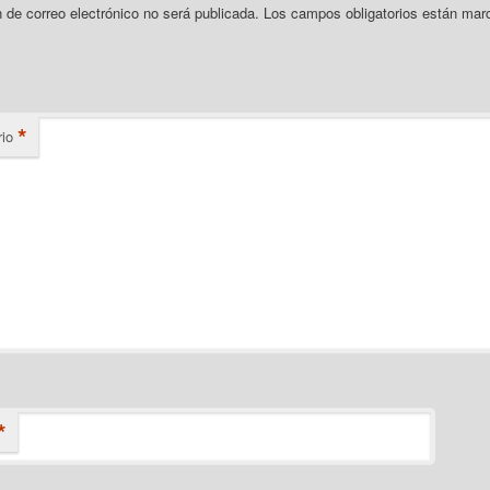
n de correo electrónico no será publicada.
Los campos obligatorios están mar
*
io
*