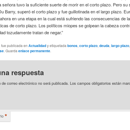
a señora tuvo la suficiente suerte de morir en el corto plazo. Pero su
Barry, superó el corto plazo y fue guillotinada en el largo plazo. Eu
ahora en una etapa en la cual está sufriendo las consecuencias de l
íticas de corto plazo. Los políticos miopes se golpean la cabeza contr
dad tozudamente tratan de negar.”
a fue publicada en
Actualidad
y etiquetada
bonos
,
corto plazo
,
deuda
,
largo plazo
use
. Guarda
enlace permanente
.
una respuesta
n de correo electrónico no será publicada.
Los campos obligatorios están mar
*
io