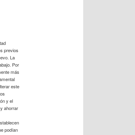
tad
os previos
uevo. La
abajo. Por
amente más
namental
terar este
tos
ón y el
 y ahorrar
establecen
ue podían