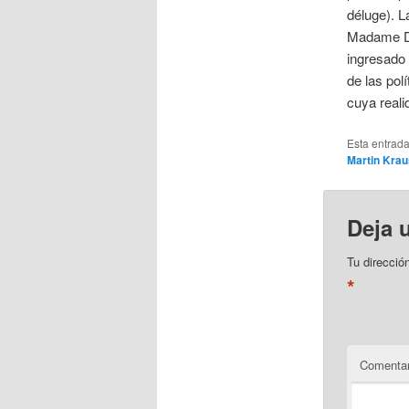
déluge). L
Madame Du 
ingresado 
de las pol
cuya reali
Esta entrad
Martin Kra
Deja 
Tu direcció
*
Comentar