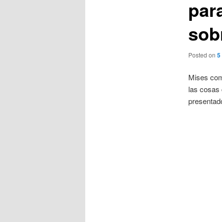
par
sobr
Posted on
5
Mises com
las cosas 
presentad