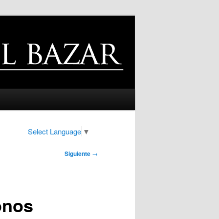
Select Language
▼
Siguiente
→
onos