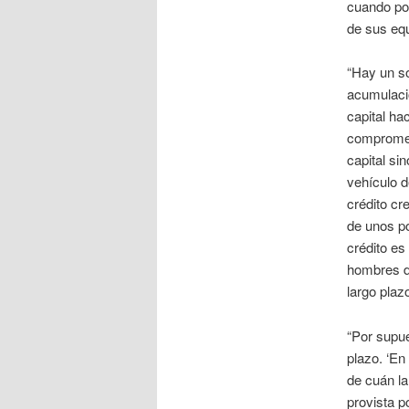
cuando po
de sus equ
“Hay un so
acumulació
capital ha
compromet
capital si
vehículo d
crédito cre
de unos po
crédito es
hombres de
largo plaz
“Por supue
plazo. ‘En
de cuán la
provista p