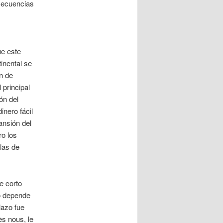
secuencias
ue este
inental se
n de
 principal
ón del
inero fácil
ansión del
ro los
las de
e corto
do depende
lazo fue
ès nous, le