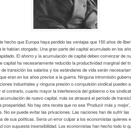
ste hecho que Europa haya perdido las ventajas que 150 años de liber
le habían otorgado. Una gran parte del capital acumulado en los añ
lapidado. El ahorro y la acumulación de capital deben comenzar de n
 capital ha necesariamente reducido la productividad marginal del tr
 de transición los salarios y los estándares de vida serán necesari
 que eran en los años previos a la guerra. Ninguna intromisión guber
aciones industriales y ninguna presión o compulsión sindical pueden al
 el contrario, cuanto mayor la interferencia del gobierno o los sindica
acumulación de nuevo capital, más se atrasará el período de transici
la prosperidad. No hay otra receta que no sea ‘Producir más y mejor’,
 No se puede evitar las privaciones. Las naciones han de sufrir las
as de sus políticas. Sería un error culpar a los economistas quienes 
d con supuesta insensibilidad. Los economistas han hecho todo lo q