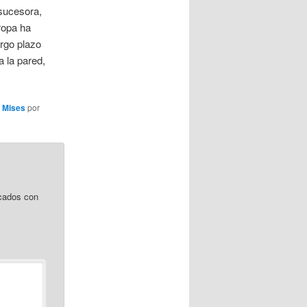
 sucesora,
ropa ha
argo plazo
a la pared,
,
Mises
por
cados con