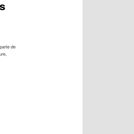
es
parte de
ure,