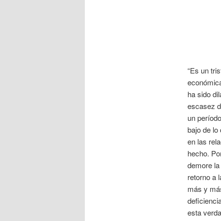
“Es un tri
económica 
ha sido di
escasez de
un período
bajo de lo
en las rel
hecho. Por
demore la 
retorno a 
más y más.
deficienci
esta verda