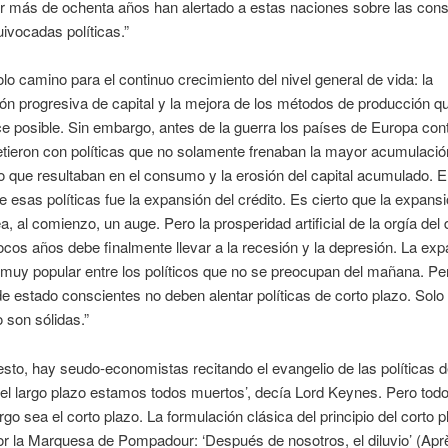
r más de ochenta años han alertado a estas naciones sobre las con
ivocadas políticas.”
lo camino para el continuo crecimiento del nivel general de vida: la
n progresiva de capital y la mejora de los métodos de producción q
ce posible. Sin embargo, antes de la guerra los países de Europa cont
ieron con políticas que no solamente frenaban la mayor acumulació
no que resultaban en el consumo y la erosión del capital acumulado. El
e esas políticas fue la expansión del crédito. Es cierto que la expansi
a, al comienzo, un auge. Pero la prosperidad artificial de la orgía del d
cos años debe finalmente llevar a la recesión y la depresión. La exp
 muy popular entre los políticos que no se preocupan del mañana. Pe
 estado conscientes no deben alentar políticas de corto plazo. Solo 
o son sólidas.”
sto, hay seudo-economistas recitando el evangelio de las políticas d
 el largo plazo estamos todos muertos’, decía Lord Keynes. Pero to
rgo sea el corto plazo. La formulación clásica del principio del corto p
or la Marquesa de Pompadour: ‘Después de nosotros, el diluvio’ (Apr