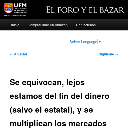
Menú
Inicio
Comprar libro en Amazon
Contáctenos
Ir
principal
al
Select Language
▼
contenido
Navegación
←
Anterior
Siguiente
→
de
principal
entradas
Se equivocan, lejos
estamos del fin del dinero
(salvo el estatal), y se
multiplican los mercados