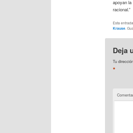
apoyan la 
racional.”
Esta entrad
Krause
. Gu
Deja 
Tu direcció
*
Comentar