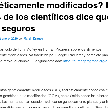
éticamente modificados? 
 de los científicos dice qu
 seguros
2 enero, 2020
por
Martin Krause
artículo de Tony Morley en Human Progress sobre los alimentos
ente modificados. Va traducido por Google Traductor y completo par
na mayor audiencia. El original está acá:
https://humanprogress.org/ar
entos genéticamente modificados (GE), alternativamente conocidos 
s genéticamente modificados (OGM), han existido desde los albores
ra. Los humanos han estado modificando genéticamente plantas y ani
advertidamente, y luego a través del desarrollo selectivo primitivo, du