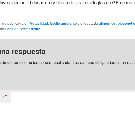
investigación, el desarrollo y el uso de las tecnologías de GE de ma
a fue publicada en
Actualidad
,
Medio ambiente
y etiquetada
alimentos
,
biogenéti
arda
enlace permanente
.
una respuesta
n de correo electrónico no será publicada.
Los campos obligatorios están mar
*
io