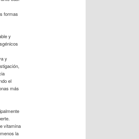
us formas
ble y
nsgénicos
va y
stigación,
cia
ndo el
rsonas más
cipalmente
erte.
de vitamina
 menos la