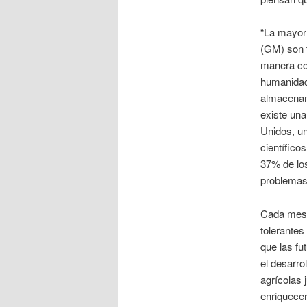
“La mayorí
(GM) son 
manera con
humanidad
almacenami
existe una
Unidos, u
científico
37% de los
problemas
Cada mes d
tolerantes
que las f
el desarro
agrícolas 
enriquecer