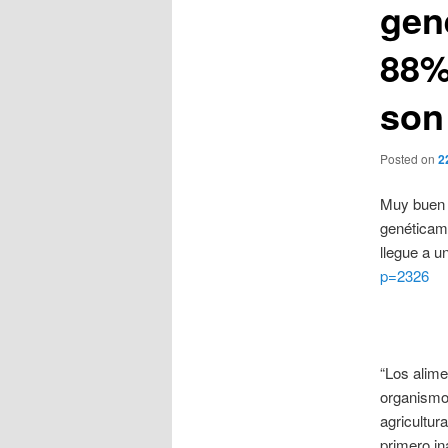
gen
88%
son
Posted on
2
Muy buen 
genéticam
llegue a u
p=2326
“Los alim
organismo
agricultu
primero in