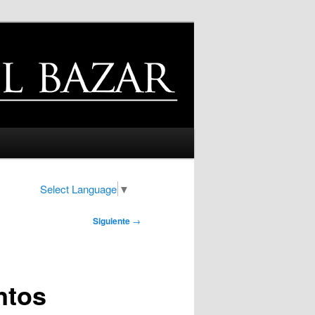
Select Language
▼
Siguiente
→
ntos