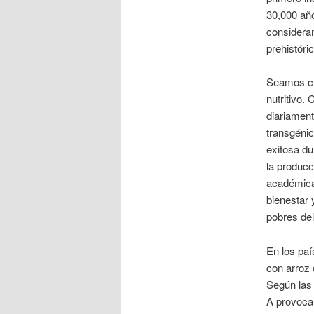
30,000 año
consideram
prehistóric
Seamos cl
nutritivo
diariament
transgéni
exitosa du
la producc
académicam
bienestar 
pobres de
En los paí
con arroz 
Según las 
A provoca