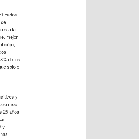
dificados
 de
les a la
re, mejor
embargo,
ados
88% de los
ue solo el
s
ritivos y
 otro mes
s 25 años,
vos
á y
onas