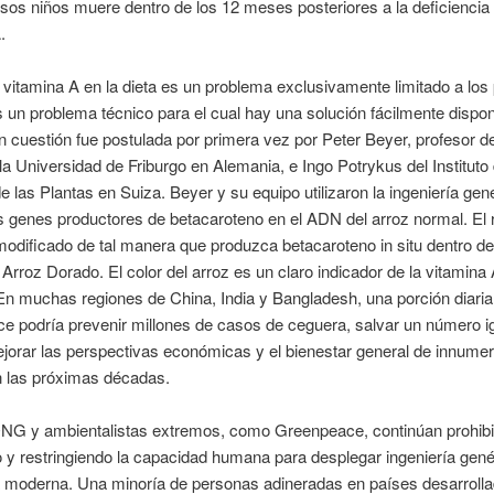
sos niños muere dentro de los 12 meses posteriores a la deficiencia
.
e vitamina A en la dieta es un problema exclusivamente limitado a los
un problema técnico para el cual hay una solución fácilmente dispon
n cuestión fue postulada por primera vez por Peter Beyer, profesor de
 la Universidad de Friburgo en Alemania, e Ingo Potrykus del Instituto
e las Plantas en Suiza. Beyer y su equipo utilizaron la ingeniería gen
os genes productores de betacaroteno en el ADN del arroz normal. El 
modificado de tal manera que produzca betacaroteno in situ dentro de 
 Arroz Dorado. El color del arroz es un claro indicador de la vitamina
En muchas regiones de China, India y Bangladesh, una porción diaria
e podría prevenir millones de casos de ceguera, salvar un número i
jorar las perspectivas económicas y el bienestar general de innume
n las próximas décadas.
G y ambientalistas extremos, como Greenpeace, continúan prohib
 y restringiendo la capacidad humana para desplegar ingeniería genét
ra moderna. Una minoría de personas adineradas en países desarroll