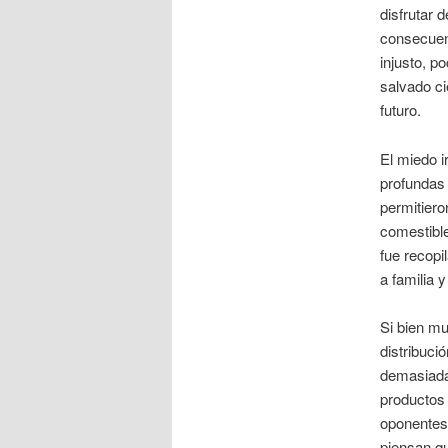
disfrutar 
consecuenc
injusto, p
salvado ci
futuro.
El miedo i
profundas 
permitiero
comestible
fue recopi
a familia 
Si bien mu
distribuci
demasiada 
productos 
oponentes
piensan qu