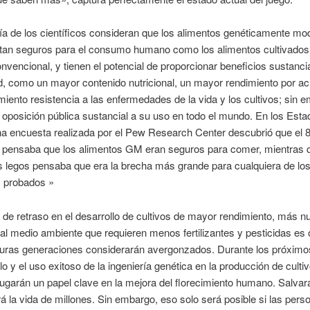
a de los científicos consideran que los alimentos genéticamente mo
tan seguros para el consumo humano como los alimentos cultivados
vencional, y tienen el potencial de proporcionar beneficios sustancia
, como un mayor contenido nutricional, un mayor rendimiento por ac
ento resistencia a las enfermedades de la vida y los cultivos; sin 
 oposición pública sustancial a su uso en todo el mundo. En los Est
na encuesta realizada por el Pew Research Center descubrió que el 
s pensaba que los alimentos GM eran seguros para comer, mientras q
 legos pensaba que era la brecha más grande para cualquiera de lo
 probados »
e retraso en el desarrollo de cultivos de mayor rendimiento, más nut
 al medio ambiente que requieren menos fertilizantes y pesticidas es
uturas generaciones considerarán avergonzados. Durante los próximo
llo y el uso exitoso de la ingeniería genética en la producción de culti
jugarán un papel clave en la mejora del florecimiento humano. Salvar
á la vida de millones. Sin embargo, eso solo será posible si las pers