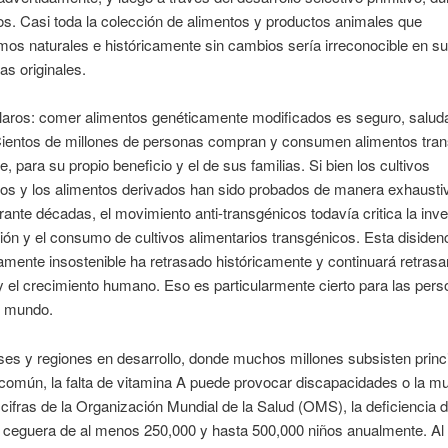
s. Casi toda la colección de alimentos y productos animales que
os naturales e históricamente sin cambios sería irreconocible en s
as originales.
aros: comer alimentos genéticamente modificados es seguro, saluda
. Cientos de millones de personas compran y consumen alimentos tra
e, para su propio beneficio y el de sus familias. Si bien los cultivos
cos y los alimentos derivados han sido probados de manera exhausti
rante décadas, el movimiento anti-transgénicos todavía critica la inve
ión y el consumo de cultivos alimentarios transgénicos. Esta disiden
ente insostenible ha retrasado históricamente y continuará retrasa
y el crecimiento humano. Eso es particularmente cierto para las pe
l mundo.
ses y regiones en desarrollo, donde muchos millones subsisten prin
común, la falta de vitamina A puede provocar discapacidades o la mu
cifras de la Organización Mundial de la Salud (OMS), la deficiencia 
 ceguera de al menos 250,000 y hasta 500,000 niños anualmente. Al