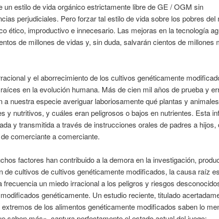
de un estilo de vida orgánico estrictamente libre de GE / OGM sin
ias perjudiciales. Pero forzar tal estilo de vida sobre los pobres de
oco ético, improductivo e innecesario. Las mejoras en la tecnología ag
entos de millones de vidas y, sin duda, salvarán cientos de millones 
rracional y el aborrecimiento de los cultivos genéticamente modificad
raíces en la evolución humana. Más de cien mil años de prueba y er
n a nuestra especie averiguar laboriosamente qué plantas y animales
s y nutritivos, y cuáles eran peligrosos o bajos en nutrientes. Esta i
lada y transmitida a través de instrucciones orales de padres a hijos, 
y de comerciante a comerciante.
chos factores han contribuido a la demora en la investigación, produ
ón de cultivos de cultivos genéticamente modificados, la causa raíz e
frecuencia un miedo irracional a los peligros y riesgos desconocido
modificados genéticamente. Un estudio reciente, titulado acertadam
 extremos de los alimentos genéticamente modificados saben lo me
e saben más», captura perfectamente el estado actual del juego: