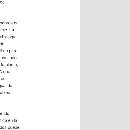
 de
 pobres del
ible. La
 biología
 de
ética para
resultado
la planta,
 A que
 de
gual de
rables
iendo,
ica en la
ados puede