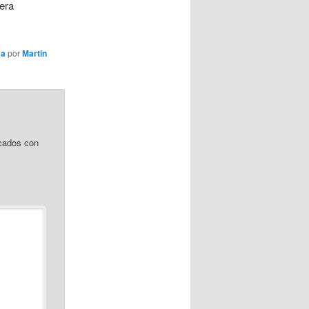
nera
ca
por
Martin
cados con