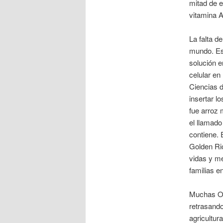
mitad de e
vitamina A
La falta d
mundo. Es 
solución e
celular en
Ciencias d
insertar l
fue arroz 
el llamado
contiene. 
Golden Ric
vidas y me
familias e
Muchas ON
retrasando
agricultu