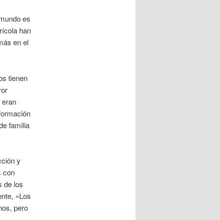
l mundo es
rícola han
más en el
os tienen
ror
 eran
nformación
de familia
cción y
s con
s de los
ente, «Los
nos, pero