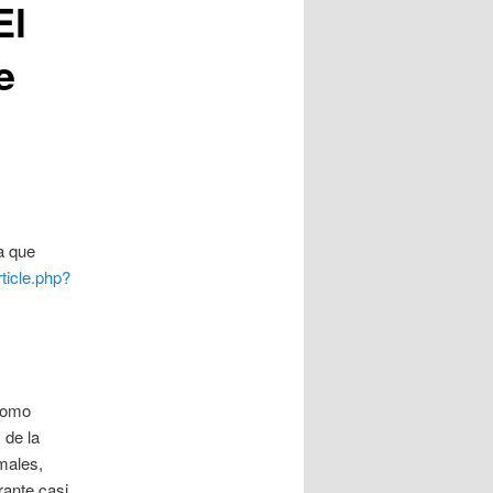
El
e
a que
ticle.php?
como
 de la
males,
rante casi