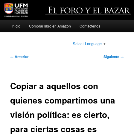
Menú
Inicio
Comprar libro en Amazon
Contáctenos
Ir
principal
al
Select Language
▼
contenido
Navegación
←
Anterior
Siguiente
→
de
principal
entradas
Copiar a aquellos con
quienes compartimos una
visión política: es cierto,
para ciertas cosas es