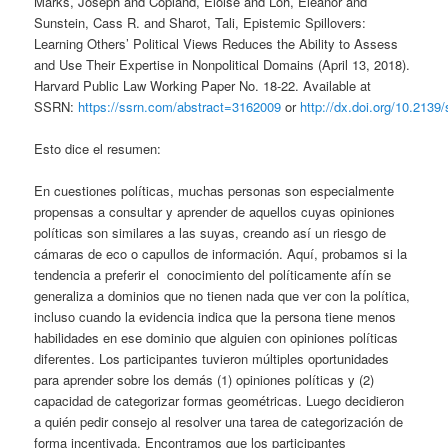
Marks, Joseph and Copland, Eloise and Loh, Eleanor and
Sunstein, Cass R. and Sharot, Tali, Epistemic Spillovers:
Learning Others’ Political Views Reduces the Ability to Assess
and Use Their Expertise in Nonpolitical Domains (April 13, 2018).
Harvard Public Law Working Paper No. 18-22. Available at
SSRN:
https://ssrn.com/abstract=3162009
or
http://dx.doi.org/10.2139
Esto dice el resumen:
En cuestiones políticas, muchas personas son especialmente
propensas a consultar y aprender de aquellos cuyas opiniones
políticas son similares a las suyas, creando así un riesgo de
cámaras de eco o capullos de información. Aquí, probamos si la
tendencia a preferir el conocimiento del políticamente afín se
generaliza a dominios que no tienen nada que ver con la política,
incluso cuando la evidencia indica que la persona tiene menos
habilidades en ese dominio que alguien con opiniones políticas
diferentes. Los participantes tuvieron múltiples oportunidades
para aprender sobre los demás (1) opiniones políticas y (2)
capacidad de categorizar formas geométricas. Luego decidieron
a quién pedir consejo al resolver una tarea de categorización de
forma incentivada. Encontramos que los participantes