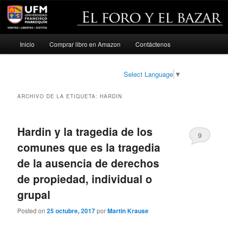
Menú
Inicio
Comprar libro en Amazon
Contáctenos
Ir
Ir
principal
al
al
Select Language
▼
contenido
contenido
ARCHIVO DE LA ETIQUETA:
HARDIN
principal
secundario
Hardin y la tragedia de los
9
comunes que es la tragedia
de la ausencia de derechos
de propiedad, individual o
grupal
Posted on
25 octubre, 2017
por
Martin Krause