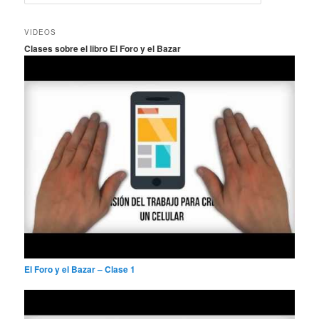
u
s
c
VIDEOS
a
Clases sobre el libro El Foro y el Bazar
r
El Foro y el Bazar – Clase 1