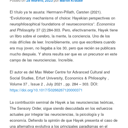
Posted on
28 febrero, 2023
por
Martin Krause
El título ya te asusta: Herrmann-Pillath, Carsten (2021).
“Evolutionary mechanisms of choice: Hayekian perspectives on
neurophilosophical foundations of neuroeconomics”.
Economics
and Philosophy
37 (2):284-303. Pero, efectivamente, Hayek tiene
un libro sobre el cerebro, la mente, la conciencia. Uno de los
más difíciles de leer. Increíblemente, uno que escribiera cuando
era muy joven, no llegaba a los 30, pero que recién se publicara
mucho después. Y ahora resulta ser que es un precursor en este
campo de las neurociencias. Increíble.
El autor es del Max Weber Centre for Advanced Cultural and
Social Studies, Erfurt University, Economics & Philosophy ,
Volume 37 , Issue 2 , July 2021 , pp. 284 – 303. DOI:
https://doi.org/10.1017/S0266267120000371
La contribución seminal de Hayek a las neurociencias teóricas,
The Sensory Order, sigue siendo descuidada en los esfuerzos
actuales por integrar las neurociencias, la psicología y la
economía. Defiendo la opinión de que Hayek presenta el caso de
una alternativa evolutiva a los principales paradigmas en el