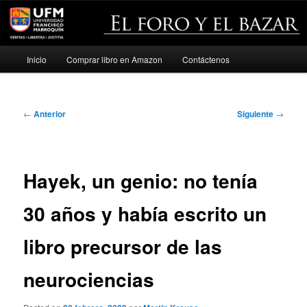
Menú
Inicio
Comprar libro en Amazon
Contáctenos
Ir
principal
al
Navegación
←
Anterior
Siguiente
→
contenido
de
entradas
principal
Hayek, un genio: no tenía
30 años y había escrito un
libro precursor de las
neurociencias