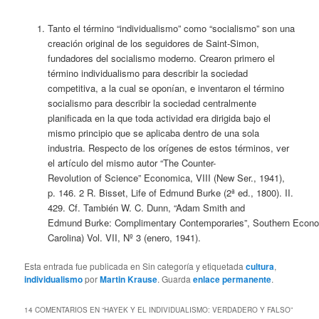
Tanto el término “individualismo” como “socialismo” son una
creación original de los seguidores de Saint-Simon,
fundadores del socialismo moderno. Crearon primero el
término individualismo para describir la sociedad
competitiva, a la cual se oponían, e inventaron el término
socialismo para describir la sociedad centralmente
planificada en la que toda actividad era dirigida bajo el
mismo principio que se aplicaba dentro de una sola
industria. Respecto de los orígenes de estos términos, ver
el artículo del mismo autor “
The
Counter-
Revolution
of
Science
”
Economica
, VIII (New Ser., 1941),
p. 146. 2 R.
Bisset
,
Life
of
Edmund
Burke
(2ª ed., 1800). II.
429. Cf. También W. C. Dunn, “Adam Smith and
Edmund
Burke
:
Complimentary
Contemporaries
”,
Southern
Econo
Carolina) Vol. VII,
Nº
3 (enero, 1941).
Esta entrada fue publicada en Sin categoría y etiquetada
cultura
,
individualismo
por
Martin Krause
. Guarda
enlace permanente
.
14 COMENTARIOS EN “
HAYEK Y EL INDIVIDUALISMO: VERDADERO Y FALSO
”