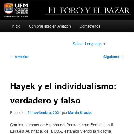
Menú
Inicio
Comprar libro en Amazon
Contáctenos
Ir
principal
al
Select Language
▼
contenido
Navegación
←
Anterior
Siguiente
→
de
principal
entradas
Hayek y el individualismo:
verdadero y falso
Posted on
21 noviembre, 2021
por
Martin Krause
Con los alumnos de Historia del Pensamiento Económico II,
Escuela Austriaca, de la UBA, estamos viendo la filosofía