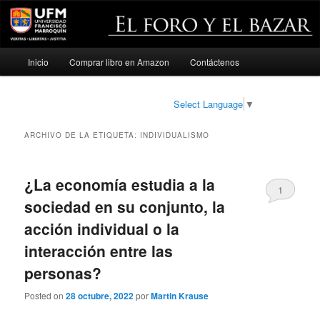
Menú
Inicio
Comprar libro en Amazon
Contáctenos
Ir
Ir
principal
al
al
Select Language
▼
contenido
contenido
ARCHIVO DE LA ETIQUETA:
INDIVIDUALISMO
principal
secundario
¿La economía estudia a la
1
sociedad en su conjunto, la
acción individual o la
interacción entre las
personas?
Posted on
28 octubre, 2022
por
Martin Krause