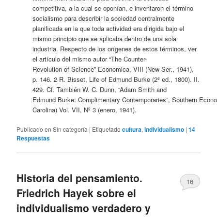
competitiva, a la cual se oponían, e inventaron el término
socialismo para describir la sociedad centralmente
planificada en la que toda actividad era dirigida bajo el
mismo principio que se aplicaba dentro de una sola
industria. Respecto de los orígenes de estos términos, ver
el artículo del mismo autor “
The
Counter-
Revolution
of
Science
”
Economica
, VIII (New Ser., 1941),
p. 146. 2 R.
Bisset
,
Life
of
Edmund
Burke
(2ª ed., 1800). II.
429. Cf. También W. C. Dunn, “Adam Smith and
Edmund
Burke
:
Complimentary
Contemporaries
”,
Southern
Econo
Carolina) Vol. VII,
Nº
3 (enero, 1941).
Publicado en
Sin categoría
|
Etiquetado
cultura
,
individualismo
|
14
Respuestas
Historia del pensamiento.
16
Friedrich Hayek sobre el
individualismo verdadero y