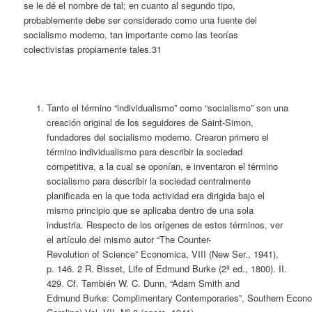
se le dé el nombre de tal; en cuanto al segundo tipo,
probablemente debe ser considerado como una fuente del
socialismo moderno, tan importante como las teorías
colectivistas propiamente tales.31
Tanto el término “individualismo” como “socialismo” son una
creación original de los seguidores de Saint-Simon,
fundadores del socialismo moderno. Crearon primero el
término individualismo para describir la sociedad
competitiva, a la cual se oponían, e inventaron el término
socialismo para describir la sociedad centralmente
planificada en la que toda actividad era dirigida bajo el
mismo principio que se aplicaba dentro de una sola
industria. Respecto de los orígenes de estos términos, ver
el artículo del mismo autor “
The
Counter-
Revolution
of
Science
”
Economica
, VIII (New Ser., 1941),
p. 146. 2 R.
Bisset
,
Life
of
Edmund
Burke
(2ª ed., 1800). II.
429. Cf. También W. C. Dunn, “Adam Smith and
Edmund
Burke
:
Complimentary
Contemporaries
”,
Southern
Econo