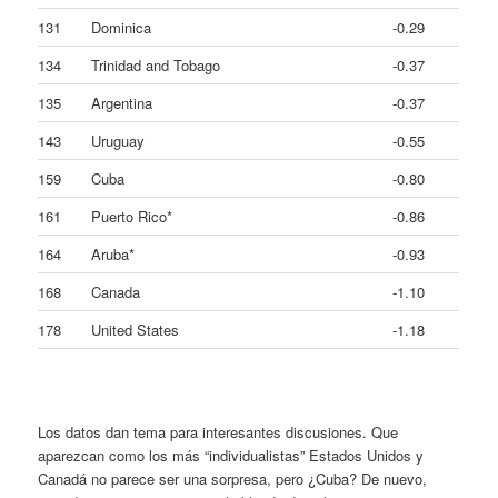
131
Dominica
-0.29
134
Trinidad and Tobago
-0.37
135
Argentina
-0.37
143
Uruguay
-0.55
159
Cuba
-0.80
161
Puerto Rico*
-0.86
164
Aruba*
-0.93
168
Canada
-1.10
178
United States
-1.18
Los datos dan tema para interesantes discusiones. Que
aparezcan como los más “individualistas” Estados Unidos y
Canadá no parece ser una sorpresa, pero ¿Cuba? De nuevo,