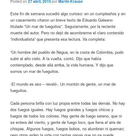
Posted on
27 abril, 2015
por
Martin Krause
Este fin de semana sucedió algo curioso: en un cumpleaños y en
un casamiento citaron un breve texto de Eduardo Galeano
titulado “Un mar de fueguitos”. Seguramente, por la reciente
muerte del autor. Pero no dejó de asombrarme el claro contenido
“individualista” que presenta esa lectura. Va completa:
“Un hombre del pueblo de Negua, en la costa de Colombia, pudo
subir al alto cielo. A la vuelta, contó. Dijo que había
contemplado, desde allá arriba, la vida humana. Y dijo que
somos un mar de fueguitos.
-El mundo es eso – reveló-. Un montón de gente, un mar de
fueguitos.
Cada persona brilla con luz propia entre todas las demás. No hay
dos fuegos iguales. Hay fuegos grandes y fuegos chicos y
fuegos de todos los colores. Hay gente de fuego sereno, que ni
se entera del viento, y gente de fuego loco, que llena el aire de
chispas. Algunos fuegos, fuegos bobos, no alumbran ni queman;
pero otros arden la vida con tantas ganas que no se puede