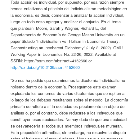
Toda acción es individual, por supuesto, por esa razón siempre
hemos enfatizado al principio del individualismo metodológico en
la economía, es decir, comenzar a analizar la acción individual,
luego en todo caso agregar y analizar el conjunto. Es el tema
que plantean Moore, Sarah y Wagner, Richard E, del
Departamento de Economía de George Mason University en un
paper titulado “Individualism vs. Holism in Economic Theory:
Deconstructing an Incoherent Dichotomy” (July 3, 2022). GMU
Working Paper in Economics No. 22-26, 2022, Available at
SSRN: https://ssrn.com/abstract=4152660 or
http://dx.doi.org/10.2139/ssrn.4152660
“Se nos ha pedido que examinemos la dicotomía individualismo-
holismo dentro de la economía. Proseguimos este examen
explorando los contornos de varias dicotomías que se repiten a
lo largo de los debates resultantes sobre el método. La dicotomía
primaria se refiere a si la sociedad es propiamente un objeto de
análisis o, por el contrario, debe reducirse a los individuos que
constituyen esas sociedades. No hay duda de que una sociedad
se desvanecería si todos sus miembros individuales murieran.
Esta proposición aritmética, sin embargo, no resuelve la disputa
sobre el holismo y el individualismo. Una vez que se reconoce