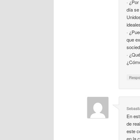
· ¿Por
día se
Unidos
ideales
· ¿Pue
que ex
socied
· ¿Qué
¿Cómo 
Resp
Sebast
En est
de rea
este c
en la 