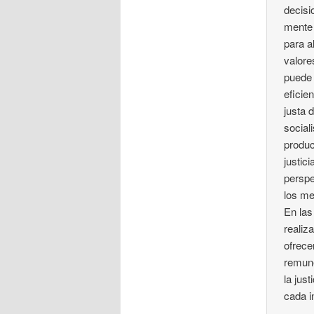
decisi
mente 
para a
valore
puede 
eficie
justa 
social
produc
justic
perspe
los me
En las
realiz
ofrece
remune
la jus
cada i