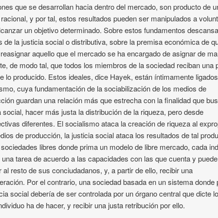
ones que se desarrollan hacia dentro del mercado, son producto de u
racional, y por tal, estos resultados pueden ser manipulados a volun
lcanzar un objetivo determinado. Sobre estos fundamentos descansa
s de la justicia social o distributiva, sobre la premisa económica de q
reasignar aquello que el mercado se ha encargado de asignar de m
nte, de modo tal, que todos los miembros de la sociedad reciban una 
de lo producido. Estos ideales, dice Hayek, están íntimamente ligados
ismo, cuya fundamentación de la sociabilización de los medios de
ción guardan una relación más que estrecha con la finalidad que bus
ia social, hacer más justa la distribución de la riqueza, pero desde
ctivas diferentes. El socialismo ataca la creación de riqueza al expro
dios de producción, la justicia social ataca los resultados de tal prod
 sociedades libres donde prima un modelo de libre mercado, cada ind
a una tarea de acuerdo a las capacidades con las que cuenta y puede
r al resto de sus conciudadanos, y, a partir de ello, recibir una
ración. Por el contrario, una sociedad basada en un sistema donde
ticia social debería de ser controlada por un órgano central que dicte l
ndividuo ha de hacer, y recibir una justa retribución por ello.