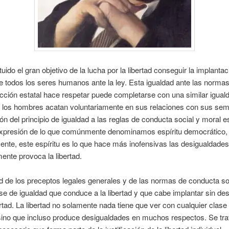
uido el gran objetivo de la lucha por la libertad conseguir la implantac
e todos los seres humanos ante la ley. Esta igualdad ante las normas
cción estatal hace respetar puede completarse con una similar igual
e los hombres acatan voluntariamente en sus relaciones con sus sem
ón del principio de igualdad a las reglas de conducta social y moral es
 expresión de lo que comúnmente denominamos espíritu democrático, 
nte, este espíritu es lo que hace más inofensivas las desigualdade
mente provoca la libertad.
d de los preceptos legales generales y de las normas de conducta soc
e de igualdad que conduce a la libertad y que cabe implantar sin dest
ertad. La libertad no solamente nada tiene que ver con cualquier clase
sino que incluso produce desigualdades en muchos respectos. Se tra