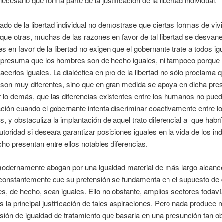
ecesario que forma parte de la justificación de la libertad individual.
ltado de la libertad individual no demostrase que ciertas formas de vivi
que otras, muchas de las razones en favor de tal libertad se desvane
s en favor de la libertad no exigen que el gobernante trate a todos i
 presuma que los hombres son de hecho iguales, ni tampoco porque
acerlos iguales. La dialéctica en pro de la libertad no sólo proclama q
 son muy diferentes, sino que en gran medida se apoya en dicha pre
or lo demás, que las diferencias existentes entre los humanos no pued
cación cuando el gobernante intenta discriminar coactivamente entre l
, y obstaculiza la implantación de aquel trato diferencial a que habr
autoridad si deseara garantizar posiciones iguales en la vida de los in
ho presentan entre ellos notables diferencias.
odernamente abogan por una igualdad material de más largo alcanc
constantemente que su pretensión se fundamenta en el supuesto de 
es, de hecho, sean iguales. Ello no obstante, amplios sectores todav
s la principal justificación de tales aspiraciones. Pero nada produce
nsión de igualdad de tratamiento que basarla en una presunción tan 