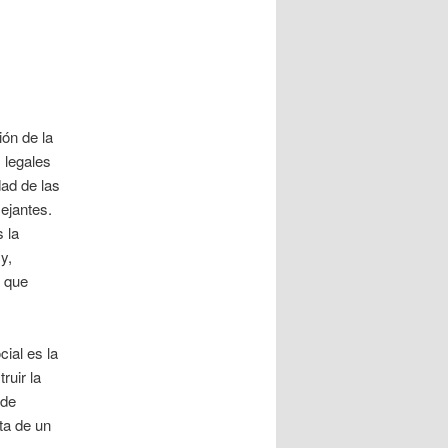
ión de la
 legales
dad de las
ejantes.
 la
y,
s que
ial es la
ruir la
 de
ta de un