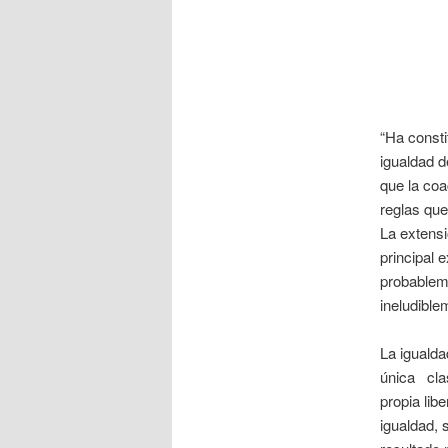
“Ha constit
igualdad d
que la coa
reglas qu
La extensi
principal
probableme
ineludible
La igualda
única clas
propia lib
igualdad, 