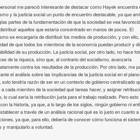
personal me pareció interesante de destacar como Hayek encuentra 
ismo y la justicia social un punto de encuentro destacable, ya que a
gías partes de la fundamentación de que la sociedad se vea favorecid
distribuir aquellos que estaría concentrado en manos de pocos. El
ismo se encargaría de distribuir los medios de producción, y con ello, 
lidad de que todos los miembros de la economía puedan producir y di
tabilidad de su producción. La justicia social, por otro lado, no hace fo
íces de la riqueza, sino que, al contrario del socialismo, avanzaría
atamente contra los resultados de la producción. Por otro lado, me p
ante el análisis sobre las implicancias de la justicia social en el plano 
l, solo tendría razón de ser en un contexto de gobierno centralizado q
 a cada miembro de la sociedad qué tareas hacer, y asignar retribuc
o, lo cual sería la retribución justa para el trabajo realizado. Pero esto
con la historia, ya que, a lo largo de los siglos, ningún gobierno ni ent
stablecer a través de un análisis racional qué es lo justo en cuanto a
uciones, ya que, para ello, debería de conocer cómo funciona el sist
s y manipularlo a voluntad.