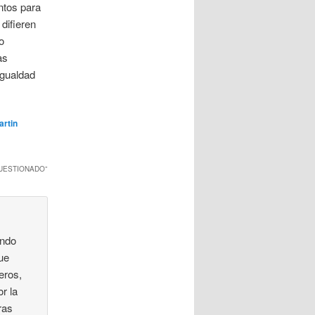
ntos para
 difieren
o
as
igualdad
artin
CUESTIONADO
”
endo
que
eros,
r la
ras