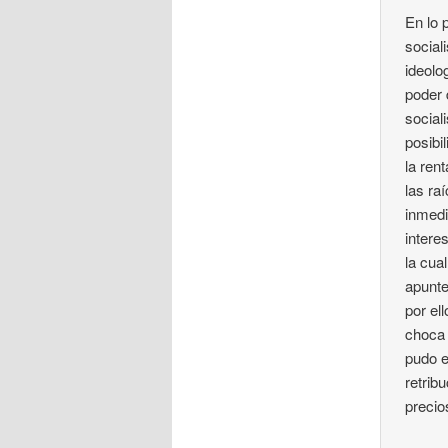
En lo 
social
ideolo
poder 
social
posibi
la ren
las ra
inmedi
interes
la cua
apunte
por ell
choca 
pudo e
retrib
precio