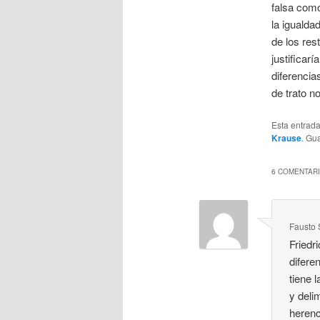
falsa como
la igualda
de los res
justificar
diferencia
de trato n
Esta entrad
Krause
. Gu
6 COMENTARI
Fausto 
Friedr
difere
tiene 
y deli
herenc