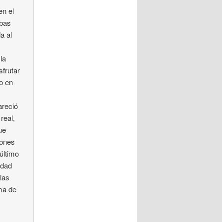
en el
mbas
a al
la
sfrutar
to en
areció
real,
ue
iones
 último
idad
 las
ema de