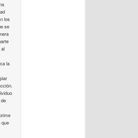
na
tad
n los
ue se
anera
parte
 al
ca la
piar
ucción.
ividuo
 de
 prime
o que