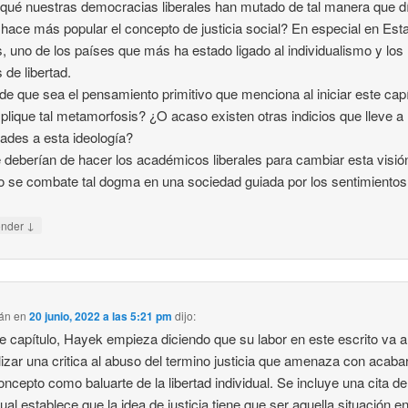
 qué nuestras democracias liberales han mutado de tal manera que d
 hace más popular el concepto de justicia social? En especial en Est
, uno de los países que más ha estado ligado al individualismo y los
 de libertad.
de que sea el pensamiento primitivo que menciona al iniciar este capí
plique tal metamorfosis? ¿O acaso existen otras indicios que lleve a 
ades a esta ideología?
 deberían de hacer los académicos liberales para cambiar esta visió
se combate tal dogma en una sociedad guiada por los sentimiento
↓
onder
ián
en
20 junio, 2022 a las 5:21 pm
dijo:
e capítulo, Hayek empieza diciendo que su labor en este escrito va a 
lizar una critica al abuso del termino justicia que amenaza con acaba
oncepto como baluarte de la libertad individual. Se incluye una cita de
cual establece que la idea de justicia tiene que ser aquella situación en