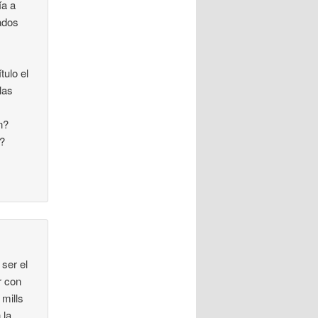
ía a
ados
tulo el
las
n?
s?
ser el
r con
 mills
 la