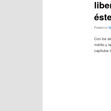
libe
ést
Posted on
2
Con los a
mérito y l
capítulos 