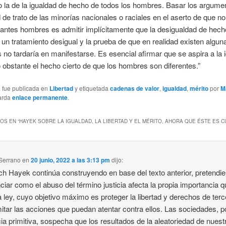
 la de la igualdad de hecho de todos los hombres. Basar los argume
d de trato de las minorías nacionales o raciales en el aserto de que no
tantes hombres es admitir implícitamente que la desigualdad de hech
ía un tratamiento desigual y la prueba de que en realidad existen algun
s no tardaría en manifestarse. Es esencial afirmar que se aspira a la 
o obstante el hecho cierto de que los hombres son diferentes.”
a fue publicada en
Libertad
y etiquetada
cadenas de valor
,
igualdad
,
mérito
por
M
arda
enlace permanente
.
OS EN “
HAYEK SOBRE LA IGUALDAD, LA LIBERTAD Y EL MÉRITO, AHORA QUE ÉSTE ES 
Serrano
en
20 junio, 2022 a las 3:13 pm
dijo:
ich Hayek continúa construyendo en base del texto anterior, pretendi
nciar como el abuso del término justicia afecta la propia importancia 
la ley, cuyo objetivo máximo es proteger la libertad y derechos de terc
mitar las acciones que puedan atentar contra ellos. Las sociedades, po
ia primitiva, sospecha que los resultados de la aleatoriedad de nuest