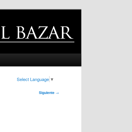
Select Language
▼
Siguiente
→