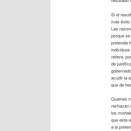
resultado n
Si el resu
más éxito 
Las razone
porque se
pretenda h
individuos
reitera, p
de justifi
gobernados
acudir la 
que de hec
Quienes m
rechazan 
los mortal
que esta e
a la prete