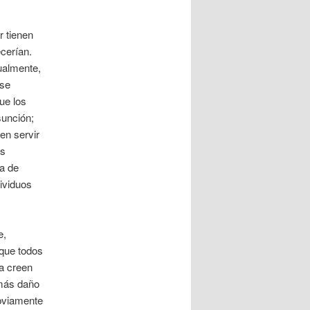
r tienen
cerían.
gualmente,
 se
ue los
sunción;
en servir
os
ía de
dividuos
e,
que todos
ía creen
 más daño
obviamente