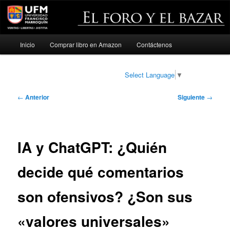
Menú
Inicio
Comprar libro en Amazon
Contáctenos
Ir
principal
al
Select Language
▼
contenido
Navegación
←
Anterior
Siguiente
→
de
principal
entradas
IA y ChatGPT: ¿Quién
decide qué comentarios
son ofensivos? ¿Son sus
«valores universales»