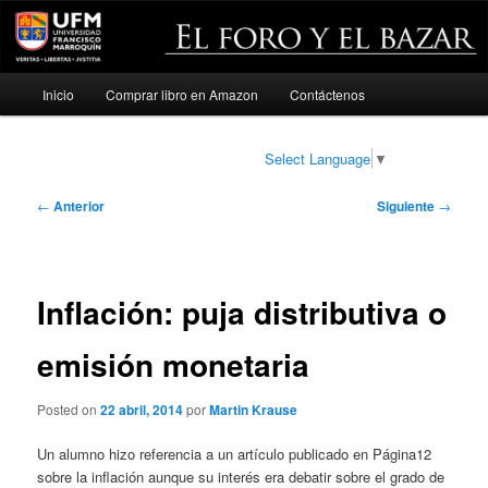
Menú
Inicio
Comprar libro en Amazon
Contáctenos
Ir
principal
al
Select Language
▼
contenido
Navegación
←
Anterior
Siguiente
→
de
principal
entradas
Inflación: puja distributiva o
emisión monetaria
Posted on
22 abril, 2014
por
Martin Krause
Un alumno hizo referencia a un artículo publicado en Página12
sobre la inflación aunque su interés era debatir sobre el grado de