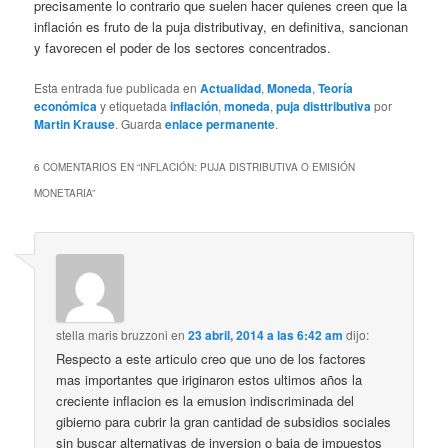
precisamente lo contrario que suelen hacer quienes creen que la
inflación es fruto de la puja distributivay, en definitiva, sancionan
y favorecen el poder de los sectores concentrados.
Esta entrada fue publicada en
Actualidad
,
Moneda
,
Teoría
económica
y etiquetada
inflación
,
moneda
,
puja disttributiva
por
Martin Krause
. Guarda
enlace permanente
.
6 COMENTARIOS EN “
INFLACIÓN: PUJA DISTRIBUTIVA O EMISIÓN
MONETARIA
”
stella maris bruzzoni
en
23 abril, 2014 a las 6:42 am
dijo:
Respecto a este articulo creo que uno de los factores
mas importantes que iriginaron estos ultimos años la
creciente inflacion es la emusion indiscriminada del
gibierno para cubrir la gran cantidad de subsidios sociales
sin buscar alternativas de inversion o baja de impuestos