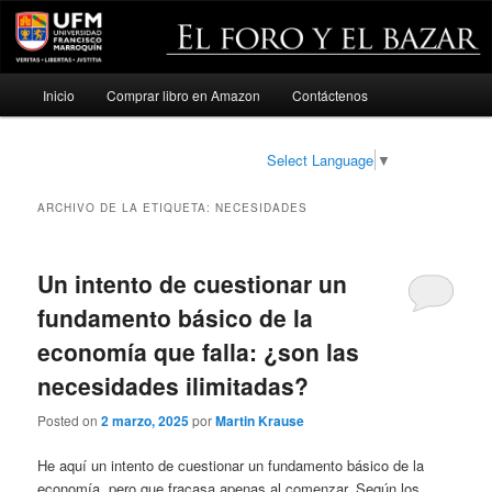
Menú
Inicio
Comprar libro en Amazon
Contáctenos
Ir
Ir
principal
al
al
Select Language
▼
contenido
contenido
ARCHIVO DE LA ETIQUETA:
NECESIDADES
principal
secundario
Un intento de cuestionar un
fundamento básico de la
economía que falla: ¿son las
necesidades ilimitadas?
Posted on
2 marzo, 2025
por
Martin Krause
He aquí un intento de cuestionar un fundamento básico de la
economía, pero que fracasa apenas al comenzar. Según los