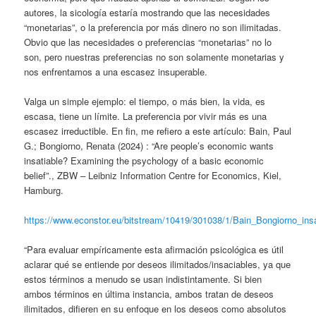
autores, la sicología estaría mostrando que las necesidades
“monetarias”, o la preferencia por más dinero no son ilimitadas.
Obvio que las necesidades o preferencias “monetarias” no lo
son, pero nuestras preferencias no son solamente monetarias y
nos enfrentamos a una escasez insuperable.
Valga un simple ejemplo: el tiempo, o más bien, la vida, es
escasa, tiene un límite. La preferencia por vivir más es una
escasez irreductible. En fin, me refiero a este artículo: Bain, Paul
G.; Bongiorno, Renata (2024) : “Are people’s economic wants
insatiable? Examining the psychology of a basic economic
belief”., ZBW – Leibniz Information Centre for Economics, Kiel,
Hamburg.
https://www.econstor.eu/bitstream/10419/301038/1/Bain_Bongiorno_ins
“Para evaluar empíricamente esta afirmación psicológica es útil
aclarar qué se entiende por deseos ilimitados/insaciables, ya que
estos términos a menudo se usan indistintamente. Si bien
ambos términos en última instancia, ambos tratan de deseos
ilimitados, difieren en su enfoque en los deseos como absolutos