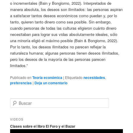
o incrementales (Bain y Bongiorno, 2022). Interpretados de
manera absoluta, los deseos son ilimitados: las personas aspiran
a satisfacer tantos deseos económicos como puedan y, por lo
tanto, quieren tanto dinero como sea posible. Sin embargo,
cuando personas de todas las culturas eligieron cuánto dinero
necesitaban para lograr sus vidas absolutamente ideales, sólo
una minoría eligió el máximo posible (Bain & Bongiorno, 2022).
Por lo tanto, los deseos ilimitados no parecen reflejar la
naturaleza humana; algunas personas tienen deseos ilimitados,
pero los deseos de la mayoría de las personas parecen
limitados.”
Publicado en
Teoría económica
|
Etiquetado
necesidades
,
preferencias
|
Deja un comentario
B
u
s
c
VIDEOS
a
Clases sobre el libro El Foro y el Bazar
r