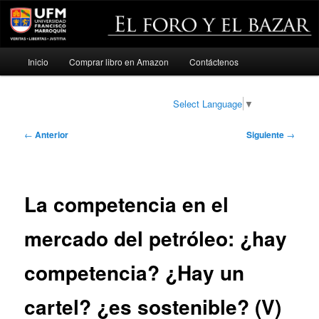
Menú
Inicio
Comprar libro en Amazon
Contáctenos
Ir
principal
al
Select Language
▼
contenido
Navegación
←
Anterior
Siguiente
→
de
principal
entradas
La competencia en el
mercado del petróleo: ¿hay
competencia? ¿Hay un
cartel? ¿es sostenible? (V)