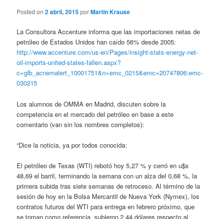
Posted on
2 abril, 2015
por
Martin Krause
La Consultora Accenture informa que las importaciones netas de
petróleo de Estados Unidos han caído 56% desde 2005:
http://www.accenture.com/us-en/Pages/insight-stats-energy-net-
oil-imports-united-states-fallen.aspx?
c=glb_acnemalert_10001751&n=emc_0215&emc=20747806:emc-
030215
Los alumnos de OMMA en Madrid, discuten sobre la
competencia en el mercado del petróleo en base a este
comentario (van sin los nombres completos):
“Dice la noticia, ya por todos conocida:
El petróleo de Texas (WTI) rebotó hoy 5,27 % y cerró en u$s
48,69 el barril, terminando la semana con un alza del 0,68 %, la
primera subida tras siete semanas de retroceso. Al término de la
sesión de hoy en la Bolsa Mercantil de Nueva York (Nymex), los
contratos futuros del WTI para entrega en febrero próximo, que
se toman como referencia, subieron 2,44 dólares respecto al