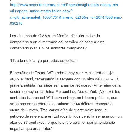
http://www.accenture.com/us-en/Pages/insight-stats-energy-net-
oil-imports-united-states-fallen.aspx?
c=glb_acnemalert_10001751&n=emc_0215&emc=20747806:emc-
030215
Los alumnos de OMMA en Madrid, discuten sobre la
competencia en el mercado del petróleo en base a este
comentario (van sin los nombres completos):
“Dice la noticia, ya por todos conocida:
El petróleo de Texas (WTI) rebotó hoy 5,27 % y cerró en u$s
48,69 el barril, terminando la semana con un alza del 0,68 %, la
primera subida tras siete semanas de retroceso. Al término de la
sesión de hoy en la Bolsa Mercantil de Nueva York (Nymex), los
contratos futuros del WTI para entrega en febrero próximo, que
se toman como referencia, subieron 2,44 dólares respecto al
cierre del jueves. Tras varios días de fuerte volatilidad, el
petróleo de referencia en Estados Unidos cerró la semana con un
alza de 33 centavos, lo que le sirvió para romper la tendencia
negativa que arrastraba.”