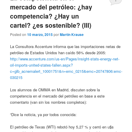
mercado del petróleo: ¿hay
competencia? ¿Hay un
cartel? ¿es sostenible? (III)
Posted on
10 marzo, 2015
por
Martin Krause
La Consultora Accenture informa que las importaciones netas de
petróleo de Estados Unidos han caído 56% desde 2005:
http://www.accenture.com/us-en/Pages/insight-stats-energy-net-
oil-imports-united-states-fallen.aspx?
c=glb_acnemalert_10001751&n=emc_0215&emc=20747806:emc-
030215
Los alumnos de OMMA en Madrid, discuten sobre la
competencia en el mercado del petróleo en base a este
comentario (van sin los nombres completos):
“Dice la noticia, ya por todos conocida:
El petróleo de Texas (WTI) rebotó hoy 5,27 % y cerró en u$s