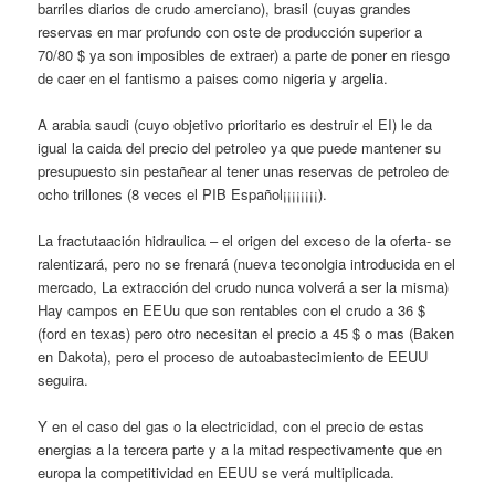
barriles diarios de crudo amerciano), brasil (cuyas grandes
reservas en mar profundo con oste de producción superior a
70/80 $ ya son imposibles de extraer) a parte de poner en riesgo
de caer en el fantismo a paises como nigeria y argelia.
A arabia saudi (cuyo objetivo prioritario es destruir el EI) le da
igual la caida del precio del petroleo ya que puede mantener su
presupuesto sin pestañear al tener unas reservas de petroleo de
ocho trillones (8 veces el PIB Español¡¡¡¡¡¡¡¡).
La fractutaación hidraulica – el origen del exceso de la oferta- se
ralentizará, pero no se frenará (nueva teconolgia introducida en el
mercado, La extracción del crudo nunca volverá a ser la misma)
Hay campos en EEUu que son rentables con el crudo a 36 $
(ford en texas) pero otro necesitan el precio a 45 $ o mas (Baken
en Dakota), pero el proceso de autoabastecimiento de EEUU
seguira.
Y en el caso del gas o la electricidad, con el precio de estas
energias a la tercera parte y a la mitad respectivamente que en
europa la competitividad en EEUU se verá multiplicada.