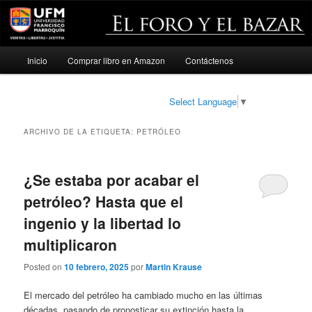
Menú
Inicio
Comprar libro en Amazon
Contáctenos
Ir
Ir
principal
al
al
Select Language
▼
contenido
contenido
ARCHIVO DE LA ETIQUETA:
PETRÓLEO
principal
secundario
¿Se estaba por acabar el
petróleo? Hasta que el
ingenio y la libertad lo
multiplicaron
Posted on
10 febrero, 2025
por
Martin Krause
El mercado del petróleo ha cambiado mucho en las últimas
décadas, pasando de pronosticar su extinción hasta la