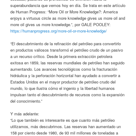
superabundancia que vemos hoy en día. Se trata en este artículo
de Human Progress: “More Oil or More Knowledge?: America
enjoys a virtuous circle as more knowledge gives us more oil and
more oil gives us more knowledge.”, por GALE POOLEY:
https://humanprogress.org/more-oil-or-more-knowledge/
“El descubrimiento de la refinación del petróleo para convertirlo
en productos valiosos transformó el petróleo crudo de un pasivo
a un recurso crítico. Desde la primera extracción petrolera
exitosa en 1859, las reservas mundiales de petróleo han seguido
aumentando. Los avances tecnológicos como la fracturación
hidráulica y la perforación horizontal han ayudado a convertir a
Estados Unidos en el mayor productor de petróleo crudo del
mundo, lo que ilustra cómo el ingenio y la libertad humanos
impulsan tanto el descubrimiento de recursos como la expansión
del conocimiento.”
Y más adelante:
“Lo que también es interesante es que cuanto más petróleo
utilizamos, más descubrimos. Las reservas han aumentado un
158 por ciento desde 1980, de 93 mil millones de toneladas a