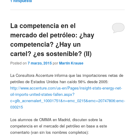
1
Respuesta
La competencia en el
mercado del petróleo: ¿hay
competencia? ¿Hay un
cartel? ¿es sostenible? (II)
Posted on
7 marzo, 2015
por
Martin Krause
La Consultora Accenture informa que las importaciones netas de
petróleo de Estados Unidos han caído 56% desde 2005:
http://www.accenture.com/us-en/Pages/insight-stats-energy-net-
oil-imports-united-states-fallen.aspx?
c=glb_acnemalert_10001751&n=emc_0215&emc=20747806:emc-
030215
Los alumnos de OMMA en Madrid, discuten sobre la
competencia en el mercado del petróleo en base a este
comentario (van sin los nombres completos):