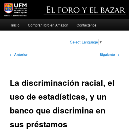
Menú
Inicio
Comprar libro en Amazon
Contáctenos
Ir
principal
al
Select Language
▼
contenido
Navegación
←
Anterior
Siguiente
→
de
principal
entradas
La discriminación racial, el
uso de estadísticas, y un
banco que discrimina en
sus préstamos