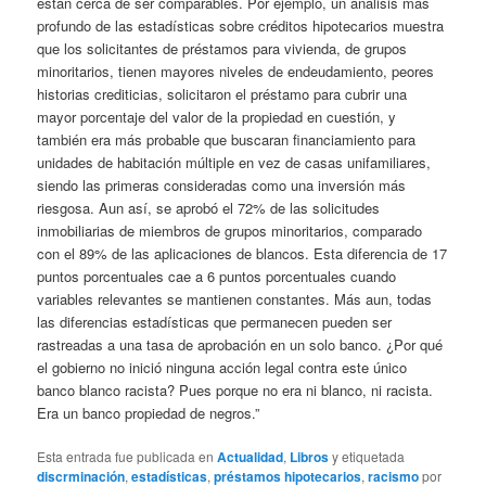
están cerca de ser comparables. Por ejemplo, un análisis más
profundo de las estadísticas sobre créditos hipotecarios muestra
que los solicitantes de préstamos para vivienda, de grupos
minoritarios, tienen mayores niveles de endeudamiento, peores
historias crediticias, solicitaron el préstamo para cubrir una
mayor porcentaje del valor de la propiedad en cuestión, y
también era más probable que buscaran financiamiento para
unidades de habitación múltiple en vez de casas unifamiliares,
siendo las primeras consideradas como una inversión más
riesgosa. Aun así, se aprobó el 72% de las solicitudes
inmobiliarias de miembros de grupos minoritarios, comparado
con el 89% de las aplicaciones de blancos. Esta diferencia de 17
puntos porcentuales cae a 6 puntos porcentuales cuando
variables relevantes se mantienen constantes. Más aun, todas
las diferencias estadísticas que permanecen pueden ser
rastreadas a una tasa de aprobación en un solo banco. ¿Por qué
el gobierno no inició ninguna acción legal contra este único
banco blanco racista? Pues porque no era ni blanco, ni racista.
Era un banco propiedad de negros.”
Esta entrada fue publicada en
Actualidad
,
Libros
y etiquetada
discrminación
,
estadísticas
,
préstamos hipotecarios
,
racismo
por