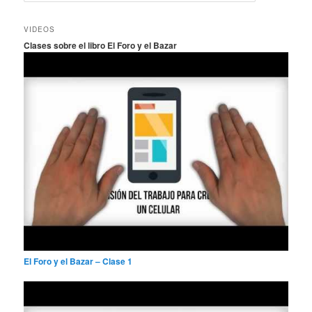
s
c
VIDEOS
a
Clases sobre el libro El Foro y el Bazar
r
El Foro y el Bazar – Clase 1