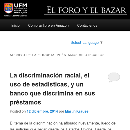
Menú
Inicio
Comprar libro en Amazon
Contáctenos
Ir
Ir
principal
al
al
Select Language
▼
contenido
contenido
ARCHIVO DE LA ETIQUETA:
PRÉSTAMOS HIPOTECARIOS
principal
secundario
La discriminación racial, el
uso de estadísticas, y un
banco que discrimina en sus
préstamos
Posted on
12 diciembre, 2014
por
Martin Krause
El tema de la discriminación ha aflorado nuevamente, luego de
las noticias que llegan desde los Estados Unidos. Desde los