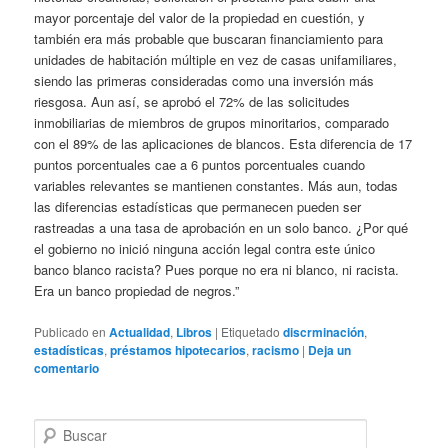
mayor porcentaje del valor de la propiedad en cuestión, y
también era más probable que buscaran financiamiento para
unidades de habitación múltiple en vez de casas unifamiliares,
siendo las primeras consideradas como una inversión más
riesgosa. Aun así, se aprobó el 72% de las solicitudes
inmobiliarias de miembros de grupos minoritarios, comparado
con el 89% de las aplicaciones de blancos. Esta diferencia de 17
puntos porcentuales cae a 6 puntos porcentuales cuando
variables relevantes se mantienen constantes. Más aun, todas
las diferencias estadísticas que permanecen pueden ser
rastreadas a una tasa de aprobación en un solo banco. ¿Por qué
el gobierno no inició ninguna acción legal contra este único
banco blanco racista? Pues porque no era ni blanco, ni racista.
Era un banco propiedad de negros.”
Publicado en
Actualidad
,
Libros
|
Etiquetado
discrminación
,
estadísticas
,
préstamos hipotecarios
,
racismo
|
Deja un
comentario
B
u