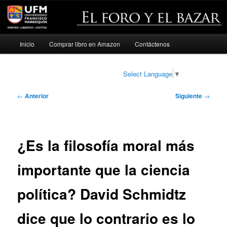
Menú
Inicio
Comprar libro en Amazon
Contáctenos
Ir
principal
al
Select Language
▼
contenido
Navegación
←
Anterior
Siguiente
→
de
principal
entradas
¿Es la filosofía moral más
importante que la ciencia
política? David Schmidtz
dice que lo contrario es lo