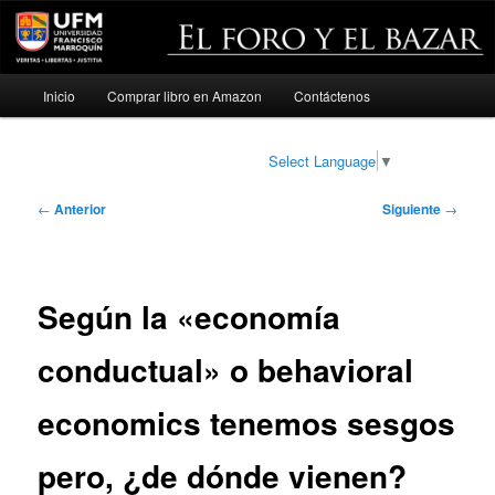
Menú
Inicio
Comprar libro en Amazon
Contáctenos
Ir
principal
al
Select Language
▼
contenido
Navegación
←
Anterior
Siguiente
→
de
principal
entradas
Según la «economía
conductual» o behavioral
economics tenemos sesgos
pero, ¿de dónde vienen?