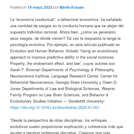
Posted on
19 mayo, 2023
por
Martin Krause
La “economía conductual”, o behavioral economics, ha señalado
una cantidad de sesgos en la conducta humana que se alejan del
supuesto individuo racional. Ahora bien, ¿cómo se generaron
esos sesgos, de dónde vienen? Tal vez la respuesta la tenga la
psicología evolutiva. Por ejemplo, en este artículo publicado en
Evolution and Human Behavior, titulado “Using an evolutionary
approach to improve predictive ability in the social sciences:
Property, the endowment effect, and law”, cuyos autores son
Sarah F. Brosnan Departments of Psychology & Philosophy,
Neuroscience Institute, Language Research Center, Center for
Behavioral Neuroscience, Georgia State University y Owen D.
Jones Departments of Law and Biological Sciences, Weaver
Family Program on Law, Brain Sciences, and Behavior &
Evolutionary Studies Initiative — Vanderbilt University:
https://doi.org/10.1016/j.evolhumbehav.2023.01.001
“Desde la perspectiva de otras disciplinas, los enfoques
evolutivos suelen proporcionar explicación y coherencia más que
ayudar a resolver problemas discretos. Creemos que más