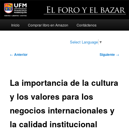
Menú
Inicio
Comprar libro en Amazon
Contáctenos
Ir
principal
al
Select Language
▼
contenido
Navegación
←
Anterior
Siguiente
→
de
principal
entradas
La importancia de la cultura
y los valores para los
negocios internacionales y
la calidad institucional