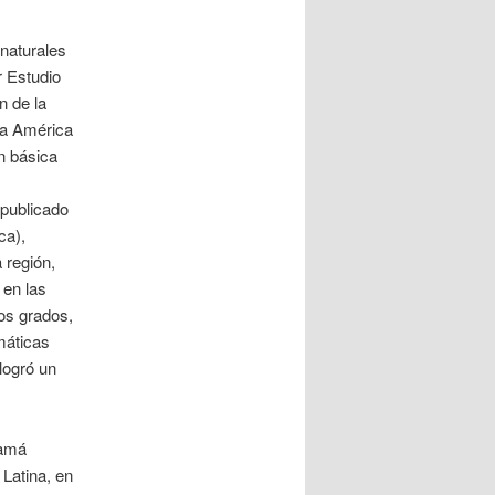
naturales
r Estudio
n de la
ra América
ón básica
 publicado
ca),
 región,
 en las
os grados,
máticas
logró un
namá
Latina, en