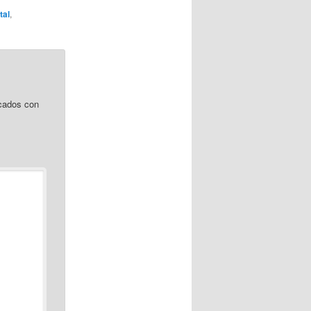
tal
,
cados con