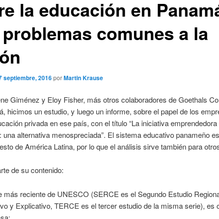
re la educación en Panam
 problemas comunes a la
ión
7 septiembre, 2016
por
Martin Krause
ene Giménez y Eloy Fisher, más otros colaboradores de Goethals Co
 hicimos un estudio, y luego un informe, sobre el papel de los emp
ucación privada en ese país, con el título “La iniciativa emprendedora 
: una alternativa menospreciada”. El sistema educativo panameño e
 resto de América Latina, por lo que el análisis sirve también para otro
rte de su contenido:
e más reciente de UNESCO (SERCE es el Segundo Estudio Regiona
o y Explicativo, TERCE es el tercer estudio de la misma serie), es
nsa: