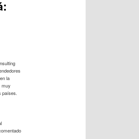
á:
nsulting
rendedores
en la
s muy
s países.
l
 comentado