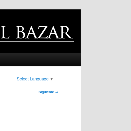
Select Language
▼
Siguiente
→