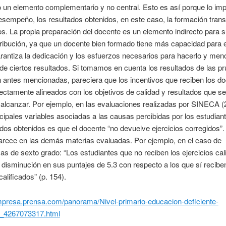
un elemento complementario y no central. Esto es así porque lo imp
esempeño, los resultados obtenidos, en este caso, la formación trans
s. La propia preparación del docente es un elemento indirecto para 
ribución, ya que un docente bien formado tiene más capacidad para 
rantiza la dedicación y los esfuerzos necesarios para hacerlo y men
de ciertos resultados. Si tomamos en cuenta los resultados de las p
 antes mencionadas, pareciera que los incentivos que reciben los d
ectamente alineados con los objetivos de calidad y resultados que se
alcanzar. Por ejemplo, en las evaluaciones realizadas por SINECA (
ncipales variables asociadas a las causas percibidas por los estudian
ados obtenidos es que el docente “no devuelve ejercicios corregidos”.
rece en las demás materias evaluadas. Por ejemplo, en el caso de
s de sexto grado: “Los estudiantes que no reciben los ejercicios cal
 disminución en sus puntajes de 5.3 con respecto a los que sí recibe
calificados” (p. 154).
impresa.prensa.com/panorama/Nivel-primario-educacion-deficiente-
_4267073317.html