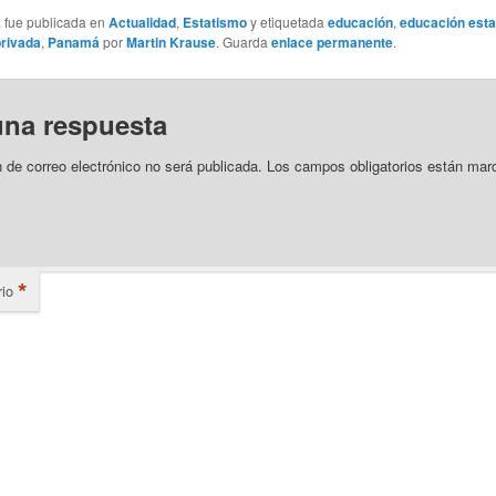
a fue publicada en
Actualidad
,
Estatismo
y etiquetada
educación
,
educación esta
rivada
,
Panamá
por
Martin Krause
. Guarda
enlace permanente
.
una respuesta
n de correo electrónico no será publicada.
Los campos obligatorios están mar
*
io