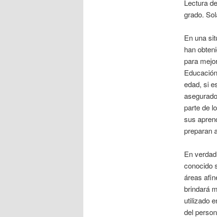
Lectura de
grado. Sol
En una sit
han obteni
para mejor
Educación:
edad, si e
asegurado.
parte de l
sus aprend
preparan a
En verdad,
conocido s
áreas afin
brindará m
utilizado 
del person