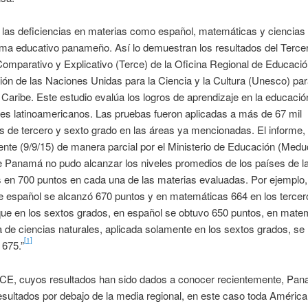
 las deficiencias en materias como español, matemáticas y ciencias 
ema educativo panameño. Así lo demuestran los resultados del Terce
omparativo y Explicativo (Terce) de la Oficina Regional de Educació
ón de las Naciones Unidas para la Ciencia y la Cultura (Unesco) pa
l Caribe. Este estudio evalúa los logros de aprendizaje en la educaci
es latinoamericanos. Las pruebas fueron aplicadas a más de 67 mil
s de tercero y sexto grado en las áreas ya mencionadas. El informe,
nte (9/9/15) de manera parcial por el Ministerio de Educación (Medu
 Panamá no pudo alcanzar los niveles promedios de los países de la
 en 700 puntos en cada una de las materias evaluadas. Por ejemplo,
e español se alcanzó 670 puntos y en matemáticas 664 en los tercer
que en los sextos grados, en español se obtuvo 650 puntos, en mate
a de ciencias naturales, aplicada solamente en los sextos grados, se 
[1]
 675.”
CE, cuyos resultados han sido dados a conocer recientemente, Pa
sultados por debajo de la media regional, en este caso toda América 