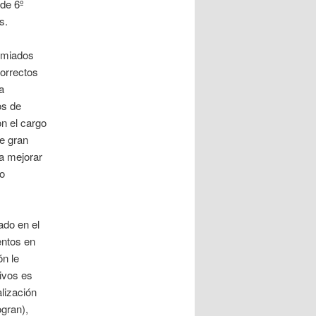
de 6º
s.
remiados
orrectos
a
os de
n el cargo
e gran
ra mejorar
no
ado en el
entos en
ón le
ivos es
lización
ogran),