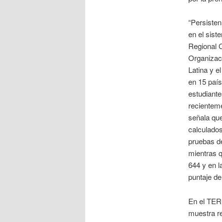
“Persisten
en el sist
Regional C
Organizaci
Latina y e
en 15 país
estudiante
recienteme
señala que
calculados
pruebas d
mientras 
644 y en l
puntaje de
En el TER
muestra re