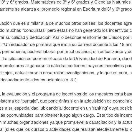
 3º y 6º grados, Matemáticas de 3º y 6º grados y Ciencias Naturales 
amente se alcanza el promedio regional en Escritura de 3º y 6º grado
uación que es similar a la de muchos otros países, los docentes ag
do muchas “conquistas” pero éstas no han generado los incentivos c
ar su calidad y dedicación. Así lo describe el informe de Unidos por l
 “Un educador de primaria que inicia su carrera docente a los 18 añ
s permanente, pudiera laborar por muchos años, sin actualizarse y co
 La situación es peor en el caso de la Universidad de Panamá, dond
os profesores al ganarse la cátedra, no tienen mayores incentivos pa
izajes, actualizarse o desarrollar investigaciones, y lo que es peor, 
decuadamente a los estudiantes”(p. 31).
 la evaluación y el programa de incentivos de los maestros está bas
istema de “puntaje”, que pone énfasis en la adquisición de conocimi
es a su especialidad, ubicando al docente en un ‘ranking’ cuya posici
ás oportunidades para obtener luego algún cargo. Este tipo de incent
en muchas organizaciones ya que promueve la capacitación y la actua
al (si es que los cursos o actividades que realizan efectivamente lo l