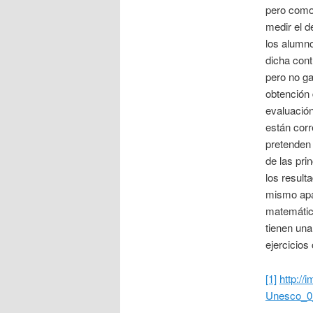
pero como 
medir el d
los alumno
dicha cont
pero no ga
obtención 
evaluación
están corr
pretenden 
de las pri
los result
mismo apa
matemática
tienen una
ejercicios 
[1]
http://
Unesco_0