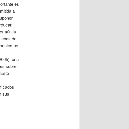
ortante es
mitida a
suponer
educar,
os aún la
ruebas de
ocentes no
2005), una
tes sobre
 Esto
ificados
n sus