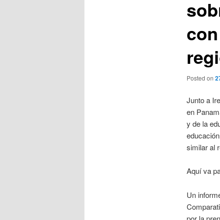
sob
con
reg
Posted on
2
Junto a Ir
en Panamá,
y de la ed
educación
similar al
Aquí va pa
Un inform
Comparativ
por la pre