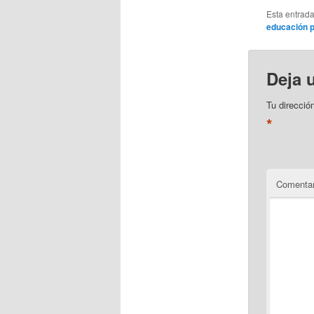
Esta entrad
educación p
Deja 
Tu direcció
*
Comentar