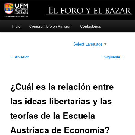
Menú
Inicio
Comprar libro en Amazon
Contáctenos
Ir
principal
al
Select Language
▼
contenido
Navegación
←
Anterior
Siguiente
→
de
principal
entradas
¿Cuál es la relación entre
las ideas libertarias y las
teorías de la Escuela
Austriaca de Economía?