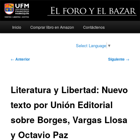
Menú
Inicio
Comprar libro en Amazon
Contáctenos
Ir
principal
al
Select Language
▼
contenido
Navegación
←
Anterior
Siguiente
→
de
principal
entradas
Literatura y Libertad: Nuevo
texto por Unión Editorial
sobre Borges, Vargas Llosa
y Octavio Paz