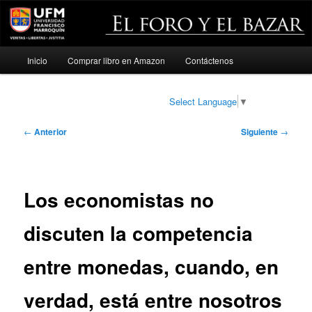
Menú
Inicio
Comprar libro en Amazon
Contáctenos
Ir
principal
al
Select Language
▼
contenido
Navegación
←
Anterior
Siguiente
→
de
principal
entradas
Los economistas no
discuten la competencia
entre monedas, cuando, en
verdad, está entre nosotros