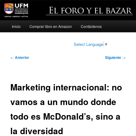
Menú
Inicio
Comprar libro en Amazon
Contáctenos
Ir
principal
al
Select Language
▼
contenido
Navegación
←
Anterior
Siguiente
→
de
principal
entradas
Marketing internacional: no
vamos a un mundo donde
todo es McDonald’s, sino a
la diversidad