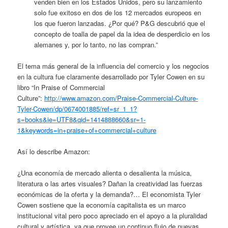
venden bien en los Estados Unidos, pero su lanzamiento
solo fue exitoso en dos de los 12 mercados europeos en
los que fueron lanzadas. ¿Por qué? P&G descubrió que el
concepto de toalla de papel da la idea de desperdicio en los
alemanes y, por lo tanto, no las compran.”
El tema más general de la influencia del comercio y los negocios
en la cultura fue claramente desarrollado por Tyler Cowen en su
libro “In Praise of Commercial
Culture”:
http://www.amazon.com/Praise-Commercial-Culture-
Tyler-Cowen/dp/0674001885/ref=sr_1_1?
s=books&ie=UTF8&qid=1414888660&sr=1-
1&keywords=in+praise+of+commercial+culture
Así lo describe Amazon:
¿Una economía de mercado alienta o desalienta la música,
literatura o las artes visuales? Dañan la creatividad las fuerzas
económicas de la oferta y la demanda?… El economista Tyler
Cowen sostiene que la economía capitalista es un marco
institucional vital pero poco apreciado en el apoyo a la pluralidad
cultural y artística, ya que provee un continuo flujo de nuevas