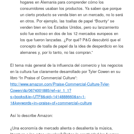
hogares en Alemania para comprender cómo los
consumidores usaban los productos. Ya saben que porque
un cierto producto se venda bien en un mercado, no lo será
en otros. Por ejemplo, las toallas de papel “Bounty” se
venden bien en los Estados Unidos, pero su lanzamiento
solo fue exitoso en dos de los 12 mercados europeos en
los que fueron lanzadas. ¿Por qué? P&G descubrió que el
concepto de toalla de papel da la idea de desperdicio en los
alemanes y, por lo tanto, no las compran.”
El tema más general de la influencia del comercio y los negocios
en la cultura fue claramente desarrollado por Tyler Cowen en su
libro “In Praise of Commercial Culture”:
http://www.amazon.com/Praise-Commercial-Culture-Tyler-
Cowen/dp/0674001885/ref=sr_1_1?
s=books&ie=UTF8&qid=1414888660&sr=1-
1&keywords=in+praise+of+commercial+culture
Así lo describe Amazon:
¿Una economía de mercado alienta o desalienta la música,