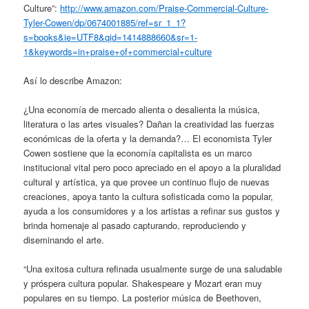
Culture”:
http://www.amazon.com/Praise-Commercial-Culture-
Tyler-Cowen/dp/0674001885/ref=sr_1_1?
s=books&ie=UTF8&qid=1414888660&sr=1-
1&keywords=in+praise+of+commercial+culture
Así lo describe Amazon:
¿Una economía de mercado alienta o desalienta la música,
literatura o las artes visuales? Dañan la creatividad las fuerzas
económicas de la oferta y la demanda?… El economista Tyler
Cowen sostiene que la economía capitalista es un marco
institucional vital pero poco apreciado en el apoyo a la pluralidad
cultural y artística, ya que provee un continuo flujo de nuevas
creaciones, apoya tanto la cultura sofisticada como la popular,
ayuda a los consumidores y a los artistas a refinar sus gustos y
brinda homenaje al pasado capturando, reproduciendo y
diseminando el arte.
“Una exitosa cultura refinada usualmente surge de una saludable
y próspera cultura popular. Shakespeare y Mozart eran muy
populares en su tiempo. La posterior música de Beethoven,