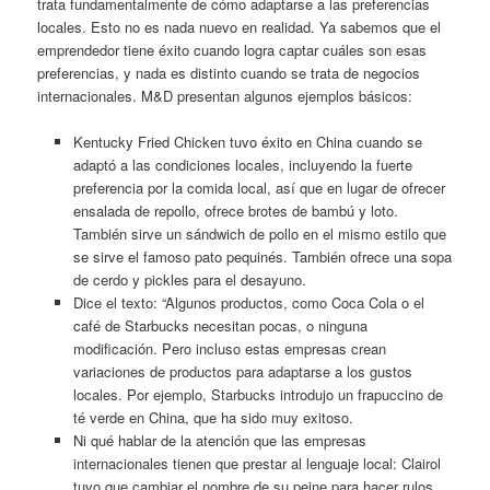
trata fundamentalmente de cómo adaptarse a las preferencias
locales. Esto no es nada nuevo en realidad. Ya sabemos que el
emprendedor tiene éxito cuando logra captar cuáles son esas
preferencias, y nada es distinto cuando se trata de negocios
internacionales. M&D presentan algunos ejemplos básicos:
Kentucky Fried Chicken tuvo éxito en China cuando se
adaptó a las condiciones locales, incluyendo la fuerte
preferencia por la comida local, así que en lugar de ofrecer
ensalada de repollo, ofrece brotes de bambú y loto.
También sirve un sándwich de pollo en el mismo estilo que
se sirve el famoso pato pequinés. También ofrece una sopa
de cerdo y pickles para el desayuno.
Dice el texto: “Algunos productos, como Coca Cola o el
café de Starbucks necesitan pocas, o ninguna
modificación. Pero incluso estas empresas crean
variaciones de productos para adaptarse a los gustos
locales. Por ejemplo, Starbucks introdujo un frapuccino de
té verde en China, que ha sido muy exitoso.
Ni qué hablar de la atención que las empresas
internacionales tienen que prestar al lenguaje local: Clairol
tuvo que cambiar el nombre de su peine para hacer rulos