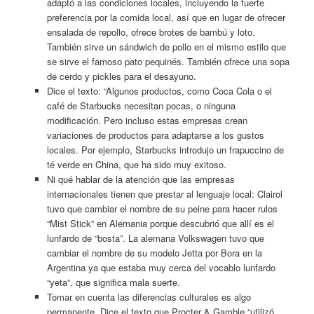
adaptó a las condiciones locales, incluyendo la fuerte
preferencia por la comida local, así que en lugar de ofrecer
ensalada de repollo, ofrece brotes de bambú y loto.
También sirve un sándwich de pollo en el mismo estilo que
se sirve el famoso pato pequinés. También ofrece una sopa
de cerdo y pickles para el desayuno.
Dice el texto: “Algunos productos, como Coca Cola o el
café de Starbucks necesitan pocas, o ninguna
modificación. Pero incluso estas empresas crean
variaciones de productos para adaptarse a los gustos
locales. Por ejemplo, Starbucks introdujo un frapuccino de
té verde en China, que ha sido muy exitoso.
Ni qué hablar de la atención que las empresas
internacionales tienen que prestar al lenguaje local: Clairol
tuvo que cambiar el nombre de su peine para hacer rulos
“Mist Stick” en Alemania porque descubrió que allí es el
lunfardo de “bosta”. La alemana Volkswagen tuvo que
cambiar el nombre de su modelo Jetta por Bora en la
Argentina ya que estaba muy cerca del vocablo lunfardo
“yeta”, que significa mala suerte.
Tomar en cuenta las diferencias culturales es algo
permanente. Dice el texto que Procter & Gamble “utilizó