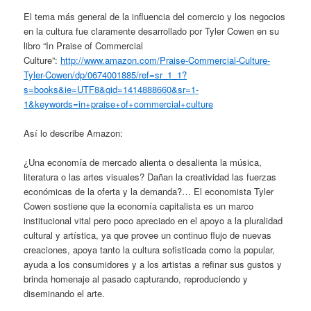
El tema más general de la influencia del comercio y los negocios
en la cultura fue claramente desarrollado por Tyler Cowen en su
libro “In Praise of Commercial
Culture”:
http://www.amazon.com/Praise-Commercial-Culture-
Tyler-Cowen/dp/0674001885/ref=sr_1_1?
s=books&ie=UTF8&qid=1414888660&sr=1-
1&keywords=in+praise+of+commercial+culture
Así lo describe Amazon:
¿Una economía de mercado alienta o desalienta la música,
literatura o las artes visuales? Dañan la creatividad las fuerzas
económicas de la oferta y la demanda?… El economista Tyler
Cowen sostiene que la economía capitalista es un marco
institucional vital pero poco apreciado en el apoyo a la pluralidad
cultural y artística, ya que provee un continuo flujo de nuevas
creaciones, apoya tanto la cultura sofisticada como la popular,
ayuda a los consumidores y a los artistas a refinar sus gustos y
brinda homenaje al pasado capturando, reproduciendo y
diseminando el arte.