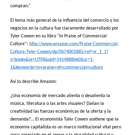
compran.”
El tema más general de la influencia del comercio y los
negocios en la cultura fue claramente desarrollado por
Tyler Cowen en su libro “In Praise of Commercial
Culture”:
http://www.amazon.com/Praise-Commercial-
Culture-Tyler-Cowen/dp/0674001885/ref=sr_1_1?
s=books&ie=UTF8&qid=1414888660&sr=1-
1&keywords=in+praise+of+commercial+culture
Así lo describe Amazon:
¿Una economía de mercado alienta o desalienta la
música, literatura o las artes visuales? Dañan la
creatividad las fuerzas económicas de la oferta y la
demanda?… El economista Tyler Cowen sostiene que la
economía capitalista es un marco institucional vital pero
poco apreciado en el apoyo a la pluralidad cultural y