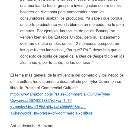
una técnica de focus groups e investigación dentro de los
hogares en Alemania para comprender cómo los
consumidores usaban los productos. Ya saben que porque
un cierto producto se venda bien en un mercado, no lo será
en otros. Por ejemplo, las toallas de papel “Bounty” se
venden bien en los Estados Unidos, pero su lanzamiento
solo fue exitoso en dos de los 12 mercados europeos en
los que fueron lanzadas. ¿Por qué? P&G descubrió que el
concepto de toalla de papel da la idea de desperdicio en los
alemanes y, por lo tanto, no las compran.”
El tema más general de la influencia del comercio y los negocios
en la cultura fue claramente desarrollado por Tyler Cowen en su
libro “In Praise of Commercial Culture”:
http://www.amazon.com/Praise-Commercial-Culture-Tyler-
Cowen/dp/0674001885/ref=sr_1_1?
s=books&ie=UTF8&qid=1414888660&sr=1-
1&keywords=in+praise+of+commercial+culture
Así lo describe Amazon: