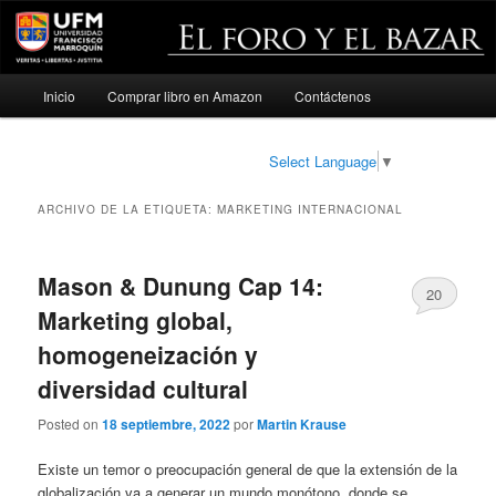
Menú
Inicio
Comprar libro en Amazon
Contáctenos
Ir
Ir
principal
al
al
Select Language
▼
contenido
contenido
ARCHIVO DE LA ETIQUETA:
MARKETING INTERNACIONAL
principal
secundario
Mason & Dunung Cap 14:
20
Marketing global,
homogeneización y
diversidad cultural
Posted on
18 septiembre, 2022
por
Martin Krause
Existe un temor o preocupación general de que la extensión de la
globalización va a generar un mundo monótono, donde se