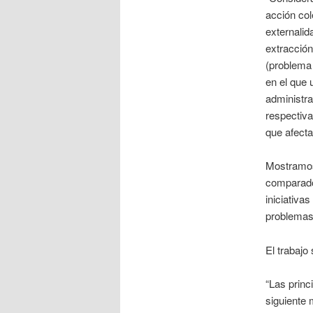
acción col
externalid
extracción
(problema 
en el que 
administra
respectiva
que afect
Mostramos 
comparado
iniciativa
problemas 
El trabajo
“Las princ
siguiente 