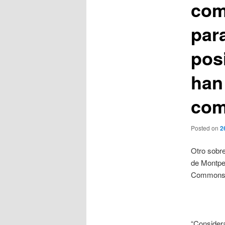
com
para
pos
han
com
Posted on
2
Otro sobr
de Montpel
Commons
“Consider