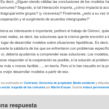
 Es decir, ¿Siguen siendo válidas las conclusiones de los modelos ha
comunes? Segundo, si tal interacción importa, ¿cómo impacta la acc
intragrupal entre grupos? (y viceversa)? Finalmente, ¿esto a su vez i
cooperación y el surgimiento de acuerdos intergrupales?”
tema es interesante e importante, prefiero el trabajo de Ostrom, quie
iones reales, es decir, las soluciones que la misma gente encontró a l
 lugar de desarrollar modelos sobre situaciones hipotéticas. Es decir
sante la sabiduría de los que se enfrentaron con problemas específi
so sí, debería ayudarnos a comprender esas soluciones. Los modelos
es responder si la cooperación es posible, si la solución al problem
 más o menos factible…., en teoría. Pero si lo han resuelto en la pr
s mejor desarrollar modelos a partir de eso.
a fue publicada en
Contratos
,
Derechos de propiedad
,
Medio ambiente
y etiquet
 social
,
tragedia de los comunes
por
Martin Krause
. Guarda
enlace permanent
una respuesta