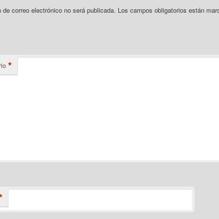
n de correo electrónico no será publicada.
Los campos obligatorios están mar
*
io
*