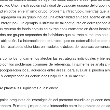
ectiva. Uno, la extracción individual de cualquier usuario del grupo i
ad en otros en el mismo grupo (problema intragrupo), mientras que la
 agregada en un grupo induce una externalidad en cada agente en ot
intergrupo). Un ejemplo ilustrativo de tal configuración corresponde 
un recurso de fondo común se extrae conjuntamente en áreas locale
dos por grupos separados de individuos que extraen el recurso en s
 ubicación. La interacción entre ambos tipos de externalidad es dem
a los resultados obtenidos en modelos clásicos de recursos comunes
cómo los fundamentos afectan las estrategias individuales y bienes
 con los problemas comunes de referencia. Finalmente se analizan d
s (cooperación local, acuerdos entre áreas) para evaluar si pueden aliv
y comprender las condiciones bajo el cual lo hacen.”
 se plantea las siguientes cuestiones:
ipales preguntas de investigación del presente estudio se pueden desc
manera. Primero, ¿importa esta interacción entre los problemas de a