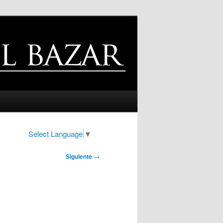
Select Language
▼
Siguiente
→