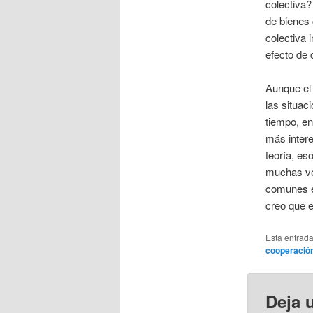
colectiva?
de bienes 
colectiva 
efecto de 
Aunque el 
las situac
tiempo, en
más intere
teoría, e
muchas vec
comunes es
creo que e
Esta entrad
cooperación
Deja 