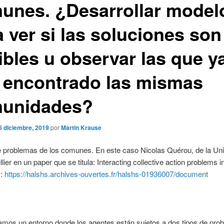
unes. ¿Desarrollar model
 ver si las soluciones son
ibles u observar las que y
 encontrado las mismas
unidades?
6 diciembre, 2019
por
Martin Krause
e problemas de los comunes. En este caso Nicolas Quérou, de la Un
lier en un paper que se titula: Interacting collective action problems i
:
https://halshs.archives-ouvertes.fr/halshs-01936007/document
amos un entorno donde los agentes están sujetos a dos tipos de pro