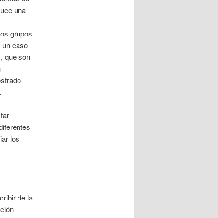
nduce una
ros grupos
a un caso
s, que son
u
ostrado
.
tar
iferentes
iar los
ribir de la
cción