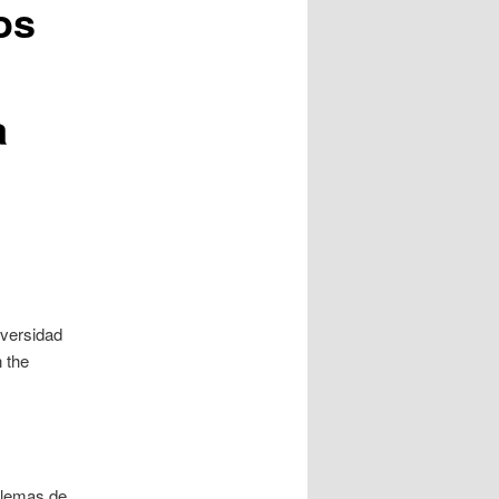
os
a
iversidad
n the
blemas de