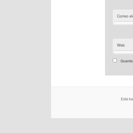
Correo el
Web
Guarda 
Está b