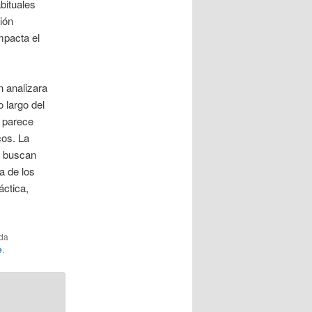
bituales
ión
mpacta el
n analizara
o largo del
, parece
cos. La
, buscan
a de los
áctica,
ada
e
.