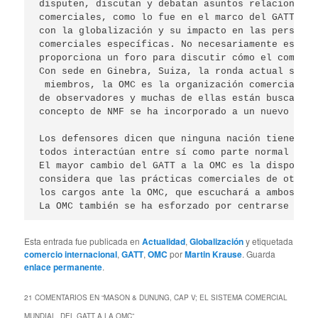
disputen, discutan y debatan asuntos relacionados
comerciales, como lo fue en el marco del GATT, la
con la globalización y su impacto en las personas
comerciales específicas. No necesariamente establ
proporciona un foro para discutir cómo el comerci
Con sede en Ginebra, Suiza, la ronda actual se ll
 miembros, la OMC es la organización comercial mu
de observadores y muchas de ellas están buscando 
concepto de NMF se ha incorporado a un nuevo prin
Los defensores dicen que ninguna nación tiene rea
todos interactúan entre sí como parte normal del 
El mayor cambio del GATT a la OMC es la disposici
considera que las prácticas comerciales de otro p
los cargos ante la OMC, que escuchará a ambos paí
La OMC también se ha esforzado por centrarse en l
Esta entrada fue publicada en
Actualidad
,
Globalización
y etiquetada
comercio internacional
,
GATT
,
OMC
por
Martin Krause
. Guarda
enlace permanente
.
21 COMENTARIOS EN “
MASON & DUNUNG, CAP V; EL SISTEMA COMERCIAL
MUNDIAL, DEL GATT A LA OMC
”