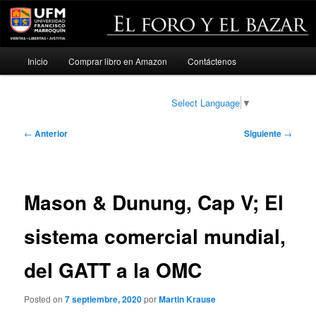
Menú
Inicio
Comprar libro en Amazon
Contáctenos
Ir
principal
al
Select Language
▼
contenido
Navegación
←
Anterior
Siguiente
→
de
principal
entradas
Mason & Dunung, Cap V; El
sistema comercial mundial,
del GATT a la OMC
Posted on
7 septiembre, 2020
por
Martin Krause