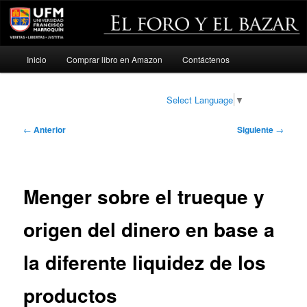
Menú
Inicio
Comprar libro en Amazon
Contáctenos
Ir
principal
al
Select Language
▼
contenido
Navegación
←
Anterior
Siguiente
→
de
principal
entradas
Menger sobre el trueque y
origen del dinero en base a
la diferente liquidez de los
productos