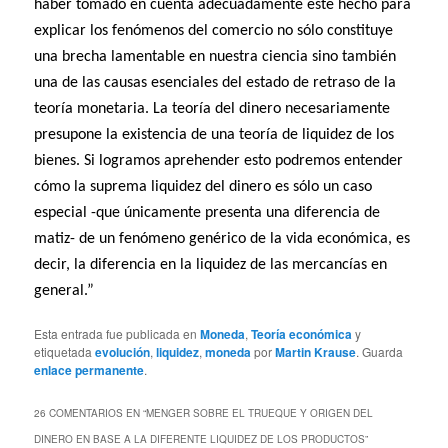
haber tomado en cuenta adecuadamente este hecho para
explicar los fenómenos del comercio no sólo constituye
una brecha lamentable en nuestra ciencia sino también
una de las causas esenciales del estado de retraso de la
teoría monetaria. La teoría del dinero necesariamente
presupone la existencia de una teoría de liquidez de los
bienes. Si logramos aprehender esto podremos entender
cómo la suprema liquidez del dinero es sólo un caso
especial -que únicamente presenta una diferencia de
matiz- de un fenómeno genérico de la vida económica, es
decir, la diferencia en la liquidez de las mercancías en
general.”
Esta entrada fue publicada en
Moneda
,
Teoría económica
y
etiquetada
evolución
,
liquidez
,
moneda
por
Martin Krause
. Guarda
enlace permanente
.
26 COMENTARIOS EN “
MENGER SOBRE EL TRUEQUE Y ORIGEN DEL
DINERO EN BASE A LA DIFERENTE LIQUIDEZ DE LOS PRODUCTOS
”