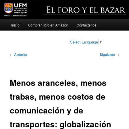
Menú
Inicio
Comprar libro en Amazon
Contáctenos
Ir
principal
al
Select Language
▼
contenido
Navegación
←
Anterior
Siguiente
→
de
principal
entradas
Menos aranceles, menos
trabas, menos costos de
comunicación y de
transportes: globalización