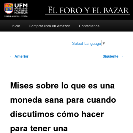
Menú
Inicio
Comprar libro en Amazon
Contáctenos
Ir
principal
al
Select Language
▼
contenido
Navegación
←
Anterior
Siguiente
→
de
principal
entradas
Mises sobre lo que es una
moneda sana para cuando
discutimos cómo hacer
para tener una