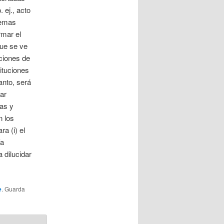
 ej., acto
stemas
rmar el
que se ve
uciones de
tituciones
anto, será
ar
nas y
n los
a (i) el
ía
 dilucidar
e
. Guarda