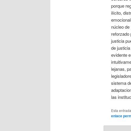
porque reg
ilícito, di
emocionale
núcleo de 
reforzado 
justicia p
de justici
evidente e
intuitivam
lejanas, 
legislador
sistema de 
adaptacion
las institu
Esta entrad
enlace per