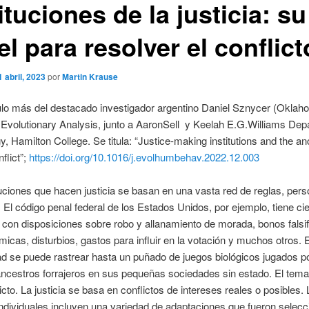
ituciones de la justicia: su
l para resolver el conflict
1 abril, 2023
por
Martin Krause
ulo más del destacado investigador argentino Daniel Sznycer (Okla
 Evolutionary Analysis, junto a AaronSell y Keelah E.G.Williams Dep
, Hamilton College. Se titula: “Justice-making institutions and the an
nflict”;
https://doi.org/10.1016/j.evolhumbehav.2022.12.003
tuciones que hacen justicia se basan en una vasta red de reglas, per
. El código penal federal de los Estados Unidos, por ejemplo, tiene ci
con disposiciones sobre robo y allanamiento de morada, bonos falsi
icas, disturbios, gastos para influir en la votación y muchos otros. 
d se puede rastrear hasta un puñado de juegos biológicos jugados p
ncestros forrajeros en sus pequeñas sociedades sin estado. El tema
licto. La justicia se basa en conflictos de intereses reales o posibles.
ndividuales incluyen una variedad de adaptaciones que fueron selec