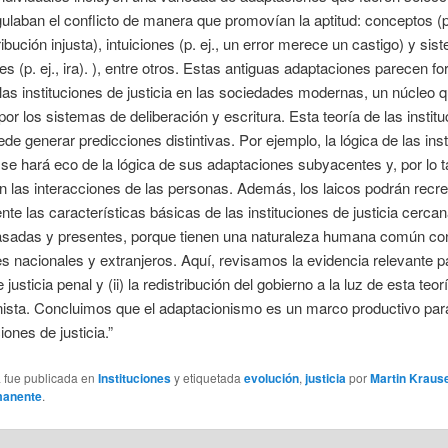
ulaban el conflicto de manera que promovían la aptitud: conceptos (p.
stribución injusta), intuiciones (p. ej., un error merece un castigo) y si
s (p. ej., ira). ), entre otros. Estas antiguas adaptaciones parecen fo
las instituciones de justicia en las sociedades modernas, un núcleo 
por los sistemas de deliberación y escritura. Esta teoría de las instit
uede generar predicciones distintivas. Por ejemplo, la lógica de las ins
a se hará eco de la lógica de sus adaptaciones subyacentes y, por lo t
n las interacciones de las personas. Además, los laicos podrán recre
ente las características básicas de las instituciones de justicia cerca
pasadas y presentes, porque tienen una naturaleza humana común co
es nacionales y extranjeros. Aquí, revisamos la evidencia relevante par
justicia penal y (ii) la redistribución del gobierno a la luz de esta teor
ista. Concluimos que el adaptacionismo es un marco productivo para
ciones de justicia.”
a fue publicada en
Instituciones
y etiquetada
evolución
,
justicia
por
Martin Kraus
manente
.