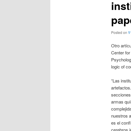
inst
pape
Posted on
1
Otro artíc
Center for
Psychology
logic of co
“Las insti
artefactos
secciones 
armas quím
complejida
nuestros a
es el conf
cerebros i