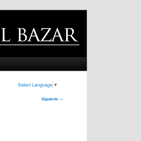
Select Language
▼
Siguiente
→