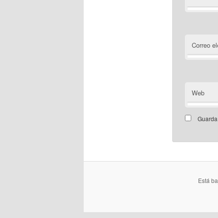
Correo el
Web
Guarda 
Está b