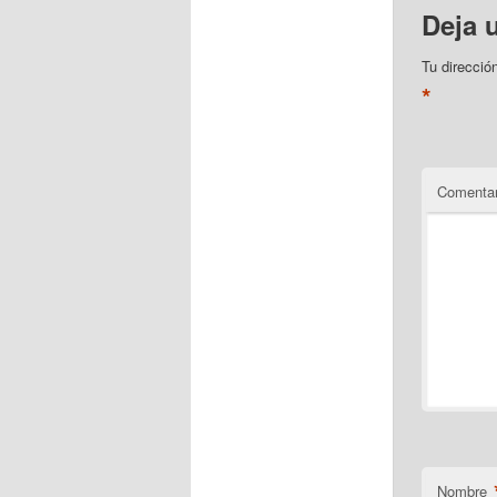
Deja 
Tu direcció
*
Comentar
Nombre