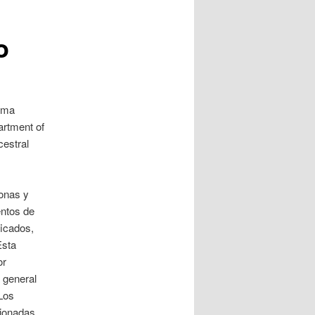
o
homa
artment of
cestral
sonas y
entos de
ficados,
Esta
or
 general
 Los
cionadas