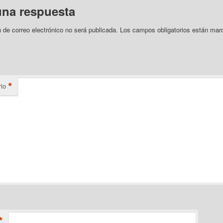
una respuesta
n de correo electrónico no será publicada.
Los campos obligatorios están mar
*
io
*