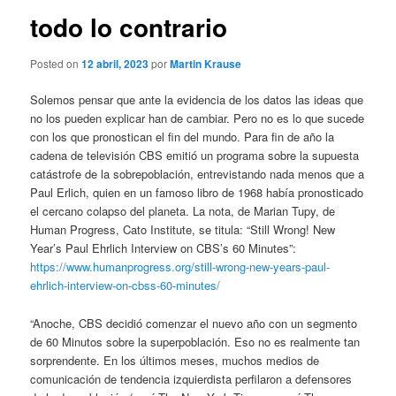
todo lo contrario
Posted on
12 abril, 2023
por
Martin Krause
Solemos pensar que ante la evidencia de los datos las ideas que
no los pueden explicar han de cambiar. Pero no es lo que sucede
con los que pronostican el fin del mundo. Para fin de año la
cadena de televisión CBS emitió un programa sobre la supuesta
catástrofe de la sobrepoblación, entrevistando nada menos que a
Paul Erlich, quien en un famoso libro de 1968 había pronosticado
el cercano colapso del planeta. La nota, de Marian Tupy, de
Human Progress, Cato Institute, se titula: “Still Wrong! New
Year’s Paul Ehrlich Interview on CBS’s 60 Minutes”:
https://www.humanprogress.org/still-wrong-new-years-paul-
ehrlich-interview-on-cbss-60-minutes/
“Anoche, CBS decidió comenzar el nuevo año con un segmento
de 60 Minutos sobre la superpoblación. Eso no es realmente tan
sorprendente. En los últimos meses, muchos medios de
comunicación de tendencia izquierdista perfilaron a defensores