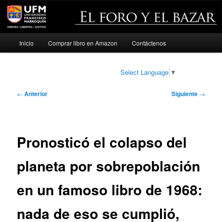
Menú
Inicio
Comprar libro en Amazon
Contáctenos
Ir
principal
al
Select Language
▼
contenido
Navegación
←
Anterior
Siguiente
→
de
principal
entradas
Pronosticó el colapso del
planeta por sobrepoblación
en un famoso libro de 1968:
nada de eso se cumplió,