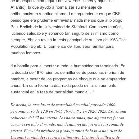
de la despoblación (aquí The New York Times y aquí The
Atlantic), lo que ayudó a normalizar su mensaje de
antihumanismo y antinatalismo. Lo sorprendente es que CBS
pensó que era prudente entrevistar nada menos que al biólogo
Paul Ehrlich de la Universidad de Stanford. Con noventa años,
luciendo saludable y sonando tan seguro de sí mismo como
siempre, Ehrlich revisó la tesis principal de su libro de 1968 The
Population Bomb. El comienzo del libro será familiar para
muchos lectores:
“La batalla para alimentar a toda la humanidad ha terminado. En
la década de 1970, cientos de millones de personas morirán de
hambre, a pesar de los programas de choque que se emprenden
ahora. En esta fecha tardía, nada puede evitar un aumento
sustancial en la tasa de mortalidad mundial…”
De hecho, la tasa bruta de mortalidad mundial por cada 1000
personas cayó de 12,9 en 1965-1970 a 8,1 en 2020-2025. Eso es una
reducción del 37 por ciento. Las hambrunas, que alguna vez fueron
comunes en todo el mundo, han desaparecido fuera de las zonas de
guerra. El mundo produce (o produjo antes de la invasión rusa de
Ucrania) cantidades récord de alimentos. Cientos de millones de