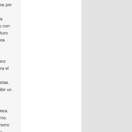
os por
ra
o con
turo
dos
nero
ra el
istas.
ibir un
resa.
rno.
horro
ay