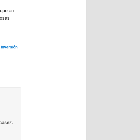
 que en
resas
,
inversión
scasez.