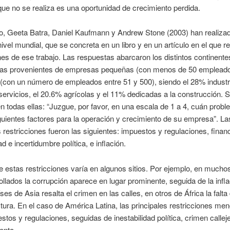
que no se realiza es una oportunidad de crecimiento perdida.
to, Geeta Batra, Daniel Kaufmann y Andrew Stone (2003) han realiza
nivel mundial, que se concreta en un libro y en un artículo en el que 
es de ese trabajo. Las respuestas abarcaron los distintos continente
las provenientes de empresas pequeñas (con menos de 50 empleado
con un número de empleados entre 51 y 500), siendo el 28% industri
ervicios, el 20.6% agrícolas y el 11% dedicadas a la construcción. 
n todas ellas: “Juzgue, por favor, en una escala de 1 a 4, cuán probl
guientes factores para la operación y crecimiento de su empresa”. La
s restricciones fueron las siguientes: impuestos y regulaciones, finan
ad e incertidumbre política, e inflación.
e estas restricciones varía en algunos sitios. Por ejemplo, en mucho
llados la corrupción aparece en lugar prominente, seguida de la infla
ses de Asia resalta el crimen en las calles, en otros de África la falta
ctura. En el caso de América Latina, las principales restricciones me
stos y regulaciones, seguidas de inestabilidad política, crimen callej
ento.