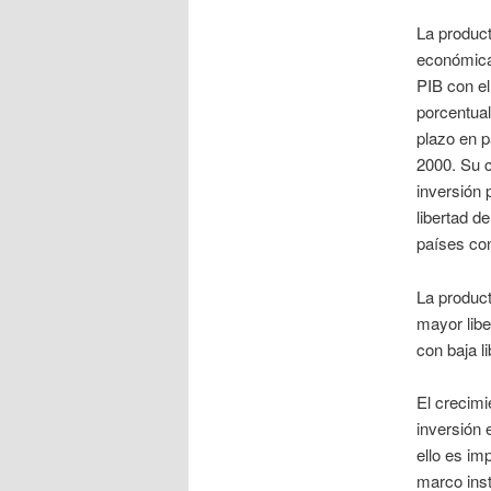
La product
económica.
PIB con el
porcentual
plazo en p
2000. Su c
inversión 
libertad d
países con
La product
mayor lib
con baja li
El crecimi
inversión 
ello es im
marco inst