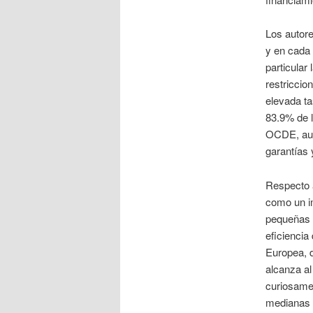
Los autore
y en cada 
particular
restriccio
elevada ta
83.9% de l
OCDE, aunq
garantías y
Respecto 
como un im
pequeñas 
eficiencia
Europea, d
alcanza a
curiosamen
medianas s