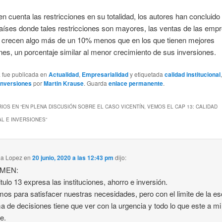
 cuenta las restricciones en su totalidad, los autores han concluido
aíses donde tales restricciones son mayores, las ventas de las emp
s crecen algo más de un 10% menos que en los que tienen mejores
ones, un porcentaje similar al menor crecimiento de sus inversiones.
a fue publicada en
Actualidad
,
Empresarialidad
y etiquetada
calidad institucional
Inversiones
por
Martin Krause
. Guarda
enlace permanente
.
IOS EN “
EN PLENA DISCUSIÓN SOBRE EL CASO VICENTÍN, VEMOS EL CAP 13: CALIDAD
AL E INVERSIONES
”
ia Lopez
en
20 junio, 2020 a las 12:43 pm
dijo:
MEN:
itulo 13 expresa las instituciones, ahorro e inversión.
os para satisfacer nuestras necesidades, pero con el limite de la e
a de decisiones tiene que ver con la urgencia y todo lo que este a mi
e.