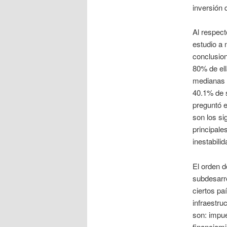
inversión 
Al respec
estudio a 
conclusion
80% de el
medianas (
40.1% de s
preguntó e
son los si
principale
inestabilid
El orden d
subdesarro
ciertos paí
infraestru
son: impue
financiami