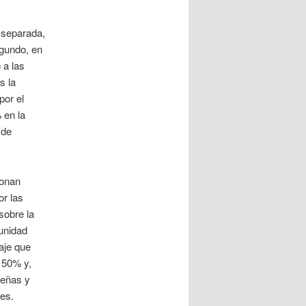
 separada,
egundo, en
 a las
s la
por el
 en la
 de
ionan
r las
sobre la
munidad
aje que
 50% y,
ueñas y
es.