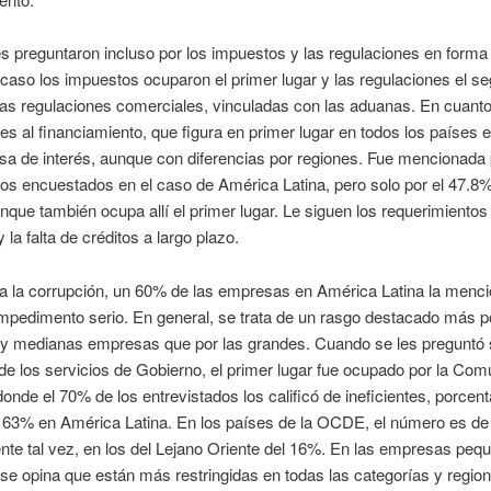
s preguntaron incluso por los impuestos y las regulaciones en forma
caso los impuestos ocuparon el primer lugar y las regulaciones el s
 las regulaciones comerciales, vinculadas con las aduanas. En cuanto
nes al financiamiento, que figura en primer lugar en todos los países e
sa de interés, aunque con diferencias por regiones. Fue mencionada 
os encuestados en el caso de América Latina, pero solo por el 47.8%
ue también ocupa allí el primer lugar. Le siguen los requerimientos
 la falta de créditos a largo plazo.
a la corrupción, un 60% de las empresas en América Latina la menc
pedimento serio. En general, se trata de un rasgo destacado más po
y medianas empresas que por las grandes. Cuando se les preguntó 
 de los servicios de Gobierno, el primer lugar fue ocupado por la Co
onde el 70% de los entrevistados los calificó de ineficientes, porcent
l 63% en América Latina. En los países de la OCDE, el número es de
te tal vez, en los del Lejano Oriente del 16%. En las empresas peq
e opina que están más restringidas en todas las categorías y region