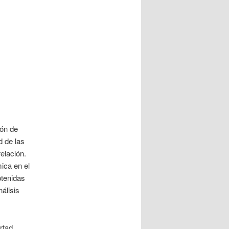
ión de
d de las
elación.
ica en el
btenidas
álisis
rtad