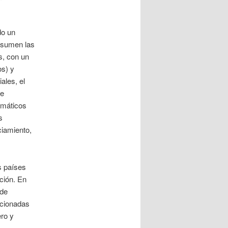
do un
resumen las
s, con un
s) y
ales, el
Se
emáticos
s
ciamiento,
s países
ción. En
 de
ncionadas
ero y