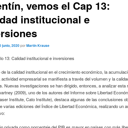
entín, vemos el Cap 13:
dad institucional e
ersiones
0 junio, 2020
por
Martin Krause
lo 13: Calidad institucional e inversiones
 de la calidad institucional en el crecimiento económico, la acumulac
la actividad empresarial se manifiesta a través del volumen y la calida
s. Nuevas investigaciones se han dirigido, entonces, a analizar esta r
rtney (2009), uno de los autores del Informe sobre Libertad Económ
ser Institute, Cato Institute), destaca algunas de las conclusiones o
 varias ediciones del Índice de Libertad Económica, realizando un an
vo:
ón privada como porcentaje del PIB es mayor en países con más libe