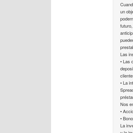
Cuando
un obj
podemo
futuro
antici
pueden
presta
Las in
• Las 
deposi
cliente
• La i
Spread
prést
Nos e
• Acci
• Bono
La inv
y la i