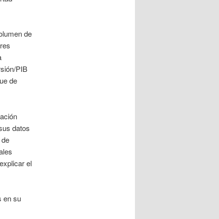
 volumen de
ores
a
rsión/PIB
fue de
cación
 sus datos
 de
ales
xplicar el
s en su