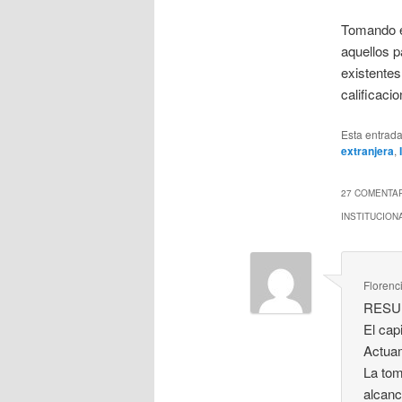
Tomando en
aquellos p
existente
calificaci
Esta entrad
extranjera
,
27 COMENTAR
INSTITUCION
Florenc
RESU
El cap
Actuam
La tom
alcanc