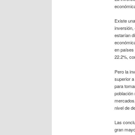
económic
Existe una
inversión,
estarían d
económica,
en países 
22.2%, co
Pero la in
superior a
para tomar
población 
mercados, 
nivel de d
Las conclu
gran mayor