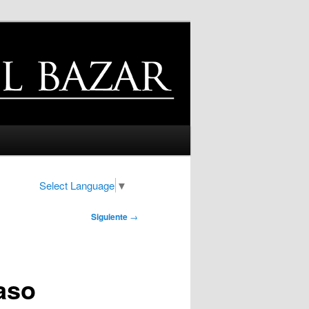
Select Language
▼
Siguiente
→
aso