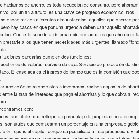
 hablamos de ahorro, es toda reducción de consumo, pero ahorram
etivo, por un fin a futuro, es una clave de progreso económico. Nos
s encontrar con diferentes circunstancias, aquellos que ahorran pa
, pero hay casos en que por una urgencia deben usar aquello ahorrad
pación. Con esto sucede un intercambio con aquellos que ahorran a fu
 prestarle a los que tienen necesidades más urgentes, llamado “fon
bles”.
stituciones bancarias cumplen dos funciones:
cuestiones de valores: servicio de caja. Servicio de protección del di
tado. El caso acá es el ingreso del banco que es la comisión que cob
.
ntermediación entre ahorristas e inversores: reciben deposito de ahorr
 entre la tasa de intereses que paga el ahorrista y lo que cobra al rec
amo.
ncontramos con:
ones: son títulos que reflejan un porcentaje de propiedad en una emp
s: son títulos que demuestran un porcentaje en una empresa o gobie
ersión repone al capital, porque da posibilidad a más producción. El a
nversión ocurre en un largo proceso, los beneficios se ven a futuro. H