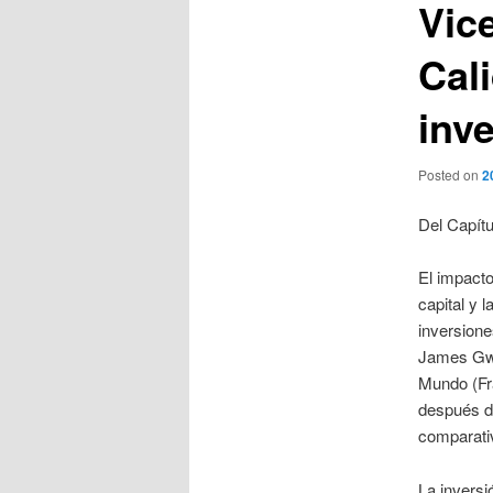
Vic
Cali
inv
Posted on
2
Del Capítu
El impacto
capital y 
inversione
James Gwa
Mundo (Fra
después de
comparati
La inversi