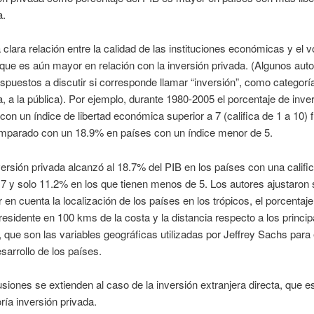
a.
 clara relación entre la calidad de las instituciones económicas y el
 que es aún mayor en relación con la inversión privada. (Algunos aut
ispuestos a discutir si corresponde llamar “inversión”, como categorí
 a la pública). Por ejemplo, durante 1980-2005 el porcentaje de inve
con un índice de libertad económica superior a 7 (califica de 1 a 10) 
mparado con un 18.9% en países con un índice menor de 5.
versión privada alcanzó al 18.7% del PIB en los países con una califi
 7 y solo 11.2% en los que tienen menos de 5. Los autores ajustaron
 en cuenta la localización de los países en los trópicos, el porcentaje
residente en 100 kms de la costa y la distancia respecto a los princip
que son las variables geográficas utilizadas por Jeffrey Sachs para e
esarrollo de los países.
siones se extienden al caso de la inversión extranjera directa, que e
ía inversión privada.