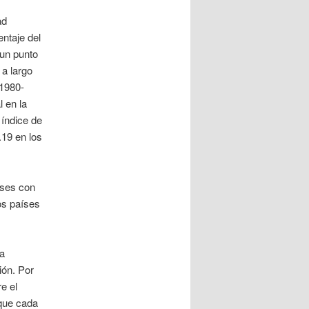
ad
ntaje del
 un punto
 a largo
 1980-
 en la
 índice de
.19 en los
íses con
os países
sa
ión. Por
e el
 que cada