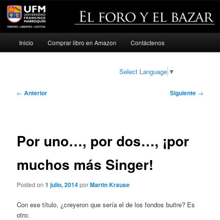
Menú
Inicio
Comprar libro en Amazon
Contáctenos
Ir
principal
al
Select Language
▼
contenido
Navegación
←
Anterior
Siguiente
→
de
principal
entradas
Por uno…, por dos…, ¡por
muchos más Singer!
Posted on
1 julio, 2014
por
Martin Krause
Con ese título, ¿creyeron que sería el de los fondos buitre? Es
otro: