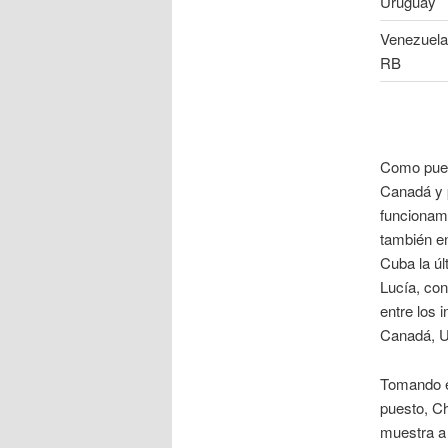
Uruguay
Venezuela
RB
Como puede
Canadá y p
funcionami
también en
Cuba la úl
Lucía, con
entre los 
Canadá, Ur
Tomando e
puesto, Ch
muestra a 