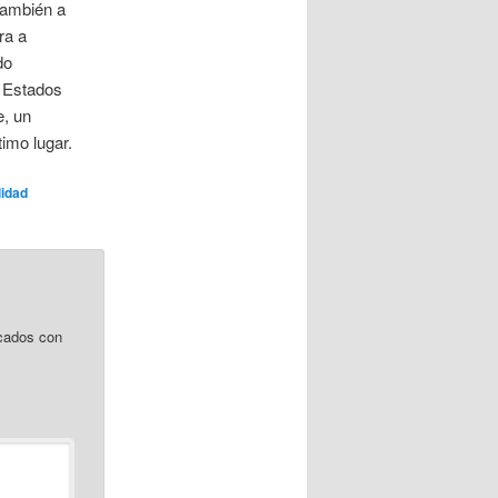
 también a
ra a
do
a Estados
e, un
timo lugar.
lidad
cados con