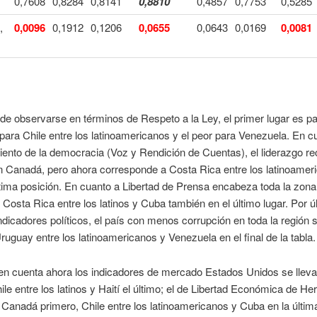
0,7608
0,8284
0,8141
0,8810
0,4857
0,7753
0,5285
,
0,0096
0,1912
0,1206
0,0655
0,0643
0,0169
0,0081
 observarse en términos de Respeto a la Ley, el primer lugar es p
ara Chile entre los latinoamericanos y el peor para Venezuela. En cu
ento de la democracia (Voz y Rendición de Cuentas), el liderazgo r
 Canadá, pero ahora corresponde a Costa Rica entre los latinoamer
tima posición. En cuanto a Libertad de Prensa encabeza toda la zon
 Costa Rica entre los latinos y Cuba también en el último lugar. Por ú
indicadores políticos, el país con menos corrupción en toda la región 
uguay entre los latinoamericanos y Venezuela en el final de la tabla.
n cuenta ahora los indicadores de mercado Estados Unidos se lleva 
ile entre los latinos y Haití el último; el de Libertad Económica de Her
Canadá primero, Chile entre los latinoamericanos y Cuba en la última