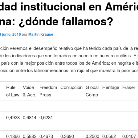
idad institucional en Améri
ina: ¿dónde fallamos?
9 junio, 2016
por
Martin Krause
ción veremos el desempeño relativo que ha tenido cada país de la re
e los indicadores que son tomados en cuenta en nuestro análisis. En
 país con la mejor posición entre todos los de América; en negrita e itá
osición entre los latinoamericanos; en rojo el que muestra la peor pos
Rule
Voice
Freedom
Corrupción
Global
Heritage
Fraser
of Law
& Acc.
Press
Comp
0,4928
0,6814
0,6281
0,1866
0,5882
0,4673
0,3690
0,2500
0,0562
0,0407