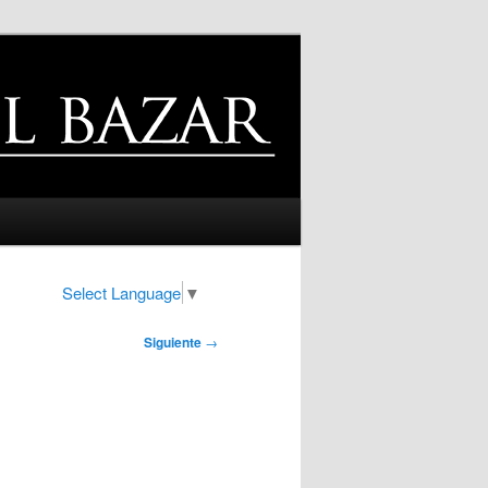
Select Language
▼
Siguiente
→