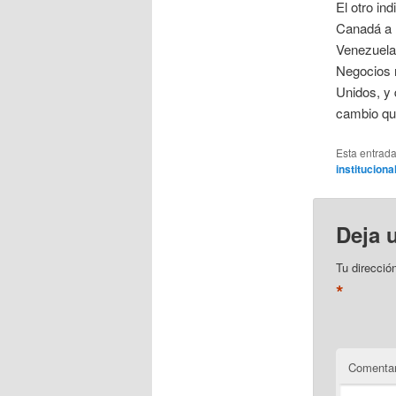
El otro in
Canadá a l
Venezuela 
Negocios n
Unidos, y 
cambio que
Esta entrad
institucion
Deja 
Tu direcció
*
Comentar