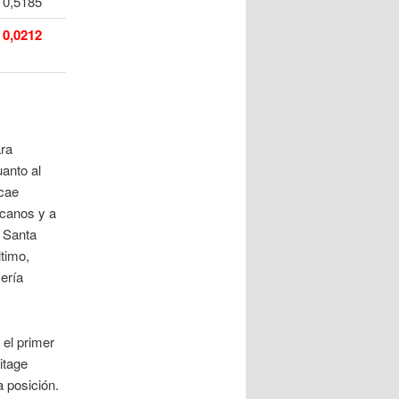
0,5185
0,0212
ara
anto al
ecae
icanos y a
a Santa
ltimo,
sería
el primer
itage
 posición.