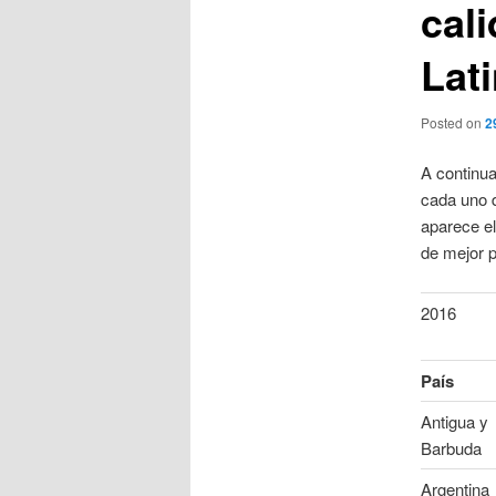
cal
Lat
Posted on
2
A continua
cada uno d
aparece el
de mejor p
2016
País
Antigua y
Barbuda
Argentina