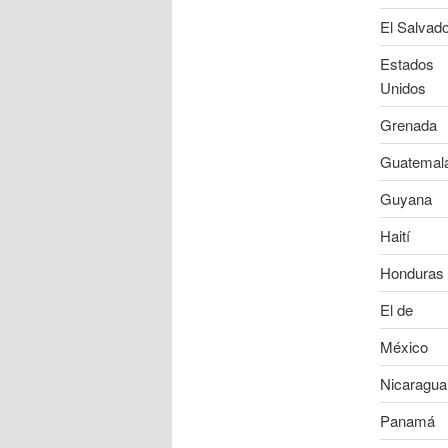
El Salvad
Estados
Unidos
Grenada
Guatemal
Guyana
Haití
Honduras
El de
México
Nicaragua
Panamá