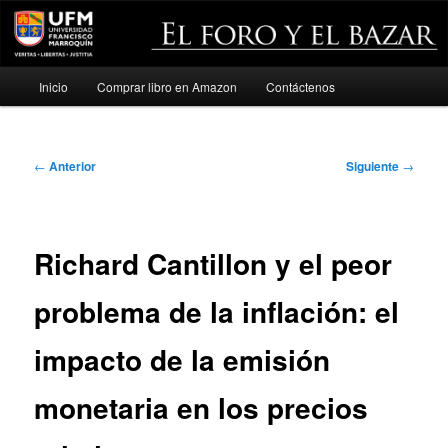
Menú
Inicio
Comprar libro en Amazon
Contáctenos
Ir
principal
al
Navegación
←
Anterior
Siguiente
→
contenido
de
entradas
principal
Richard Cantillon y el peor
problema de la inflación: el
impacto de la emisión
monetaria en los precios