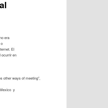
al
no era
 o
ternet. El
 ocurrir en
es other ways of meeting”,
 Mexico y