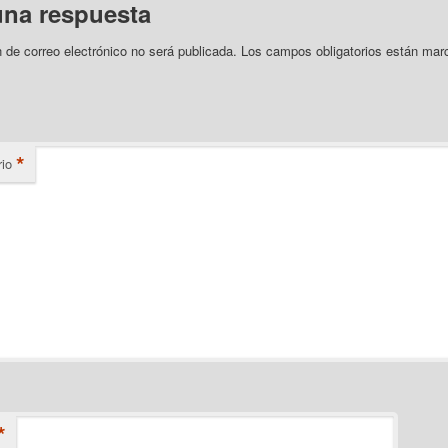
una respuesta
n de correo electrónico no será publicada.
Los campos obligatorios están mar
*
io
*