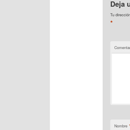
Deja 
Tu direcció
*
Comentar
Nombre