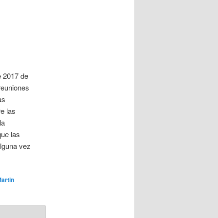
e 2017 de
reuniones
as
e las
la
que las
alguna vez
artin