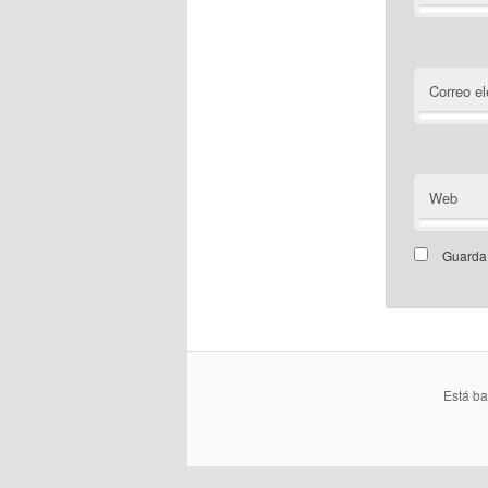
Correo el
Web
Guarda 
Está b