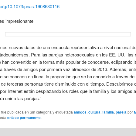
i.org/10.1073/pnas.1908630116
 es impresionante:
mos nuevos datos de una encuesta representativa a nivel nacional d
tadounidenses. Para las parejas heterosexuales en los EE. UU., las 
e han convertido en la forma más popular de conocerse, eclipsando l
a través de amigos por primera vez alrededor de 2013. Además, entr
e se conocen en línea, la proporción que se ha conocido a través de 
de terceras personas tiene disminuido con el tiempo. Descubrimos 
por Internet están desplazando los roles que la familia y los amigos 
a unir a las parejas.”
 fue publicada en Sin categoría y etiquetada
amigos
,
cultura
,
familia
,
pareja
por
M
arda
enlace permanente
.