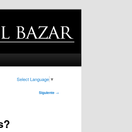
Select Language
▼
Siguiente
→
s?