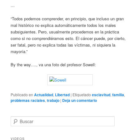
…
“Todos podemos comprender, en principio, que incluso un gran
mal histórico no explica automáticamente todos los males
subsiguientes. Pero, usualmente procedemos en la práctica
como si no comprendiéramos esto. El cáncer puede, por cierto,
ser fatal, pero no explica todas las víctimas, ni siquiera la
mayoría.”
By the way…., va una foto del profesor Sowell:
Publicado en
Actualidad
,
Libertad
|
Etiquetado
esclavitud
,
familia
,
problemas raciales
,
trabajo
|
Deja un comentario
B
u
s
c
VIDEOS