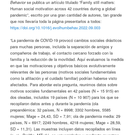
Behavior
se publica un artículo titulado “Family still matters:
Human social motivation across 42 countries during a global
pandemic”, escrito por una gran cantidad de autores, tan grande
que nos llevaría toda la página presentarlos a todos:
https://doi.org/10.1016/j.evolhumbehav.2022.09.003
“La pandemia de COVID-19 provocó cambios sociales drásticos
para muchas personas, incluida la separación de amigos y
compañeros de trabajo, el contacto cercano forzado con la
familia y la reducción de la movilidad. Aquí evaluamos la medida
en que las motivaciones y objetivos básicos evolutivamente
relevantes de las personas (motivos sociales fundamentales
como la afiliación y el cuidado familiar) podrían haberse visto
afectados. Para abordar esta pregunta, reunimos datos sobre
motivos sociales fundamentales en 42 países (N = 15 915) en
dos oleadas, incluidos 19 países (N = 10 907) para los que se
recopilaron datos antes y durante la pandemia (ola
prepandémica: 32 países, N = 8998; 3302 hombres, 5585
mujeres; Mage = 24,43, SD = 7,91; ola de pandemia media: 29
países, N = 6917; 2249 hombres, 4218 mujeres; Mage = 28,59,
SD = 11,31). Las muestras incluyen datos recopilados en línea