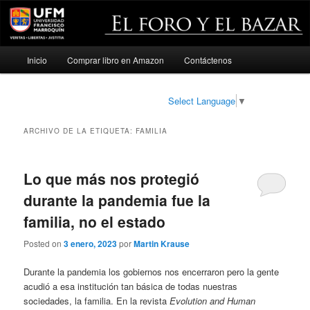
Menú
Inicio
Comprar libro en Amazon
Contáctenos
Ir
Ir
principal
al
al
Select Language
▼
contenido
contenido
ARCHIVO DE LA ETIQUETA:
FAMILIA
principal
secundario
Lo que más nos protegió
durante la pandemia fue la
familia, no el estado
Posted on
3 enero, 2023
por
Martin Krause
Durante la pandemia los gobiernos nos encerraron pero la gente
acudió a esa institución tan básica de todas nuestras
sociedades, la familia. En la revista
Evolution and Human