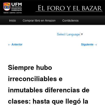
Menú
Inicio
Comprar libro en Amazon
Contáctenos
Ir
principal
al
Select Language
▼
contenido
Navegación
←
Anterior
Siguiente
→
de
principal
entradas
Siempre hubo
irreconciliables e
inmutables diferencias de
clases: hasta que llegó la