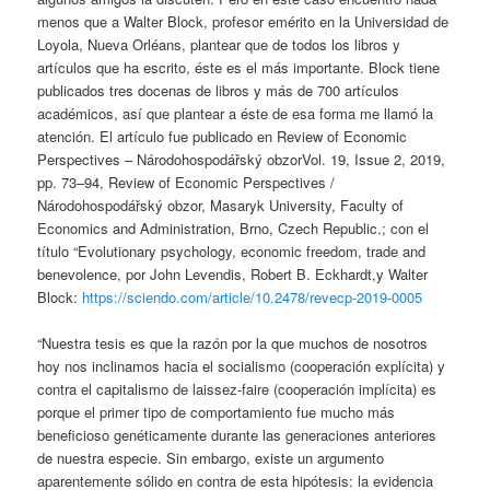
menos que a Walter Block, profesor emérito en la Universidad de
Loyola, Nueva Orléans, plantear que de todos los libros y
artículos que ha escrito, éste es el más importante. Block tiene
publicados tres docenas de libros y más de 700 artículos
académicos, así que plantear a éste de esa forma me llamó la
atención. El artículo fue publicado en Review of Economic
Perspectives – Národohospodářský obzorVol. 19, Issue 2, 2019,
pp. 73–94, Review of Economic Perspectives /
Národohospodářský obzor, Masaryk University, Faculty of
Economics and Administration, Brno, Czech Republic.; con el
título “Evolutionary psychology, economic freedom, trade and
benevolence, por John Levendis, Robert B. Eckhardt,y Walter
Block:
https://sciendo.com/article/10.2478/revecp-2019-0005
“Nuestra tesis es que la razón por la que muchos de nosotros
hoy nos inclinamos hacia el socialismo (cooperación explícita) y
contra el capitalismo de laissez-faire (cooperación implícita) es
porque el primer tipo de comportamiento fue mucho más
beneficioso genéticamente durante las generaciones anteriores
de nuestra especie. Sin embargo, existe un argumento
aparentemente sólido en contra de esta hipótesis: la evidencia