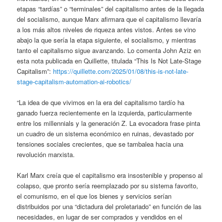
etapas “tardías” o “terminales” del capitalismo antes de la llegada
del socialismo, aunque Marx afirmara que el capitalismo llevaría
a los más altos niveles de riqueza antes vistos. Antes se vino
abajo la que sería la etapa siguiente, el socialismo, y mientras
tanto el capitalismo sigue avanzando. Lo comenta John Aziz en
esta nota publicada en Quillette, titulada “This Is Not Late-Stage
Capitalism”:
https://quillette.com/2025/01/08/this-is-not-late-
stage-capitalism-automation-ai-robotics/
“La idea de que vivimos en la era del capitalismo tardío ha
ganado fuerza recientemente en la izquierda, particularmente
entre los millennials y la generación Z. La evocadora frase pinta
un cuadro de un sistema económico en ruinas, devastado por
tensiones sociales crecientes, que se tambalea hacia una
revolución marxista.
Karl Marx creía que el capitalismo era insostenible y propenso al
colapso, que pronto sería reemplazado por su sistema favorito,
el comunismo, en el que los bienes y servicios serían
distribuidos por una “dictadura del proletariado” en función de las
necesidades, en lugar de ser comprados y vendidos en el