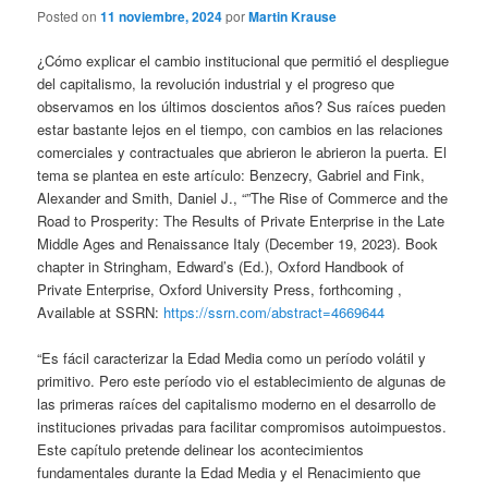
Posted on
11 noviembre, 2024
por
Martin Krause
¿Cómo explicar el cambio institucional que permitió el despliegue
del capitalismo, la revolución industrial y el progreso que
observamos en los últimos doscientos años? Sus raíces pueden
estar bastante lejos en el tiempo, con cambios en las relaciones
comerciales y contractuales que abrieron le abrieron la puerta. El
tema se plantea en este artículo: Benzecry, Gabriel and Fink,
Alexander and Smith, Daniel J., “”The Rise of Commerce and the
Road to Prosperity: The Results of Private Enterprise in the Late
Middle Ages and Renaissance Italy (December 19, 2023). Book
chapter in Stringham, Edward’s (Ed.), Oxford Handbook of
Private Enterprise, Oxford University Press, forthcoming ,
Available at SSRN:
https://ssrn.com/abstract=4669644
“Es fácil caracterizar la Edad Media como un período volátil y
primitivo. Pero este período vio el establecimiento de algunas de
las primeras raíces del capitalismo moderno en el desarrollo de
instituciones privadas para facilitar compromisos autoimpuestos.
Este capítulo pretende delinear los acontecimientos
fundamentales durante la Edad Media y el Renacimiento que