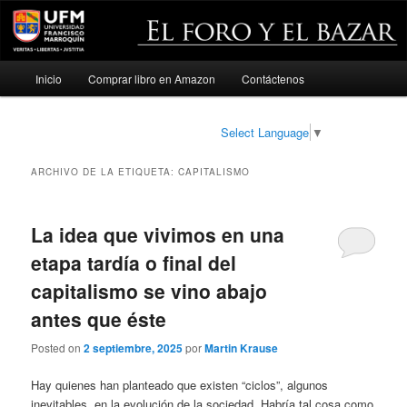
Menú
Inicio
Comprar libro en Amazon
Contáctenos
Ir
Ir
principal
al
al
Select Language
▼
contenido
contenido
ARCHIVO DE LA ETIQUETA:
CAPITALISMO
principal
secundario
La idea que vivimos en una
etapa tardía o final del
capitalismo se vino abajo
antes que éste
Posted on
2 septiembre, 2025
por
Martin Krause
Hay quienes han planteado que existen “ciclos”, algunos
inevitables, en la evolución de la sociedad. Habría tal cosa como