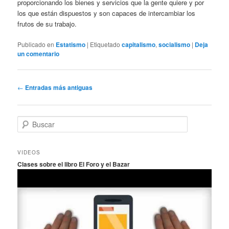
proporcionando los bienes y servicios que la gente quiere y por
los que están dispuestos y son capaces de intercambiar los
frutos de su trabajo.
Publicado en
Estatismo
|
Etiquetado
capitalismo
,
socialismo
|
Deja
un comentario
Navegación
←
Entradas más antiguas
de
entradas
B
u
s
c
VIDEOS
a
Clases sobre el libro El Foro y el Bazar
r