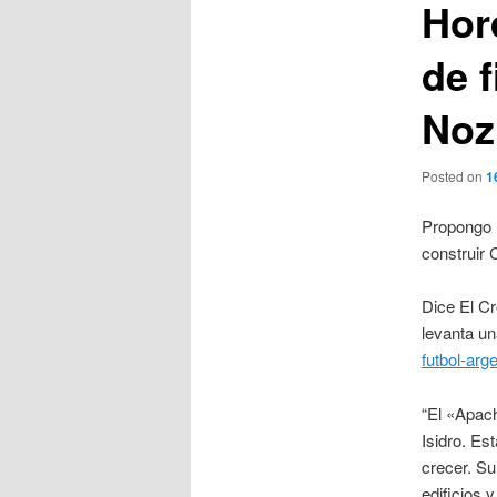
Hor
de f
Noz
Posted on
1
Propongo 
construir 
Dice El Cr
levanta u
futbol-ar
“El «Apac
Isidro. Es
crecer. Su
edificios 