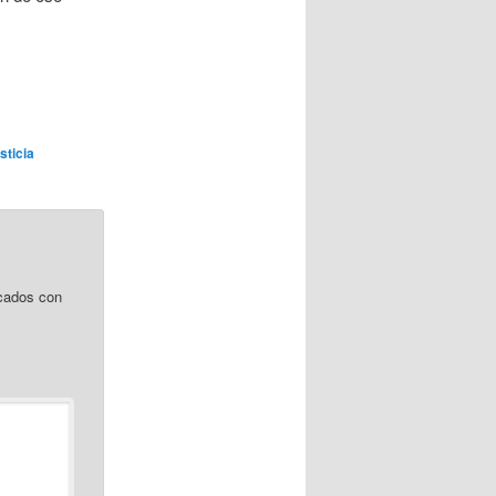
usticia
cados con