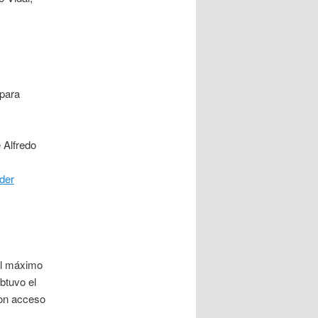
 para
 Alfredo
der
al máximo
btuvo el
con acceso