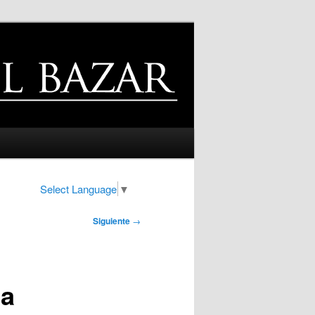
Select Language
▼
Siguiente
→
La