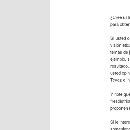
¿Cree uste
para obten
SI usted c
visión éti
temas de ju
ejemplo, si
resultado.
usted opin
Tevez e in
Y note que
“resdistrib
proponen m
Si le inte
sostenien