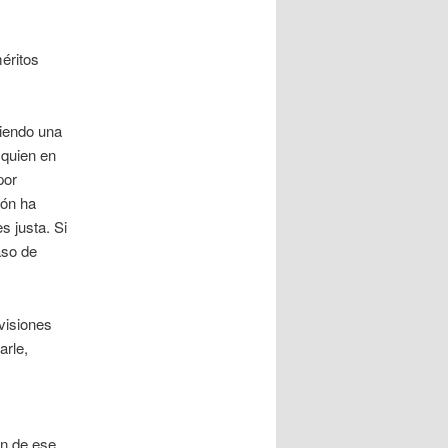
éritos
uiendo una
 quien en
por
ión ha
s justa. Si
aso de
visiones
arle,
en de ese