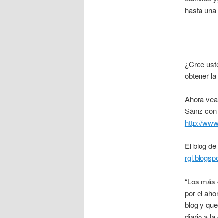
hasta una 
¿Cree uste
obtener la
Ahora veam
Sáinz con 
http://ww
El blog d
rgl.blogsp
“Los más 
por el aho
blog y que
diario a la