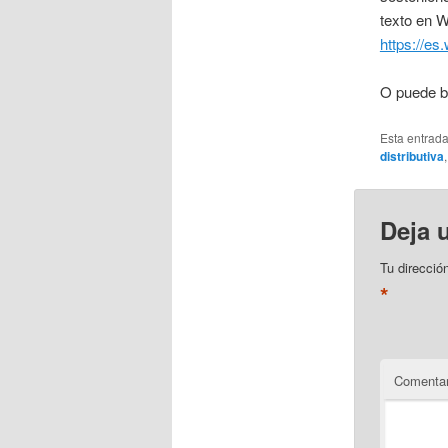
texto en W
https://e
O puede bu
Esta entrad
distributiva
Deja 
Tu direcció
*
Comentar