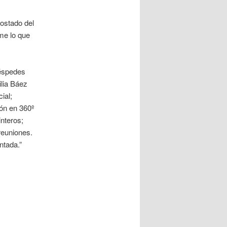
ostado del
me lo que
uéspedes
ilia Báez
ial;
ón en 360º
nteros;
reuniones.
ntada.”