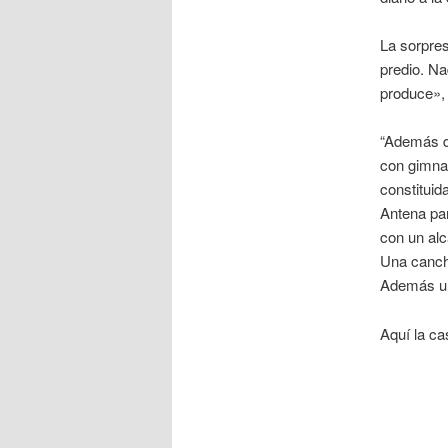
La sorpres
predio. Na
produce»,
“Además d
con gimnas
constituid
Antena pa
con un alc
Una cancha
Además un
Aquí la ca