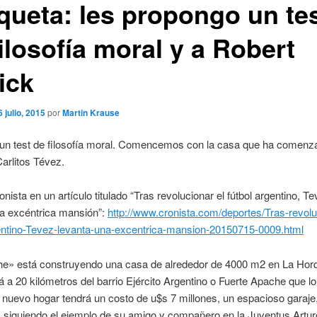
queta: les propongo un te
ilosofía moral y a Robert
ick
6 julio, 2015
por
Martin Krause
un test de filosofía moral. Comencemos con la casa que ha comenz
Carlitos Tévez.
onista en un artículo titulado “Tras revolucionar el fútbol argentino, T
na excéntrica mansión”:
http://www.cronista.com/deportes/Tras-revolu
gentino-Tevez-levanta-una-excentrica-mansion-20150715-0009.html
he» está construyendo una casa de alrededor de 4000 m2 en La Hor
tá a 20 kilómetros del barrio Ejército Argentino o Fuerte Apache que lo
 nuevo hogar tendrá un costo de u$s 7 millones, un espacioso garaje,
y, siguiendo el ejemplo de su amigo y compañero en la Juventus Artur