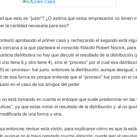
d que esto es “justo”? ¿O estima que estos empresarios no tienen m
er la cantidad necesaria para eso?
ontestó aprobando el primer caso y rechazando el segundo está sig
ca cercana a la que planteara el conocido filósofo Robert Nozick, para
sticia distributiva no hay que discutir el resultado de la distribución (
 uno tiene 6 y otro tiene 4), sino el “proceso” por el cual esa distribuc
 Si el «proceso» fue justo, entonces la distribución, aunque desigual, e
ó de esa forma es porque entiende que el “proceso” fue justo en el c
justo en el caso de los amigos del poder.
 no está tomando en cuenta el enfoque que suele predominar en las 
utivas”, ya que estas miran el resultado de la distribución y, al no gust
odificarla de una forma u otra.
resa entonces revisar esta visión, para explicarse cómo es que la está
do aunque no le haya prestado mucha atención, puede leer el resum