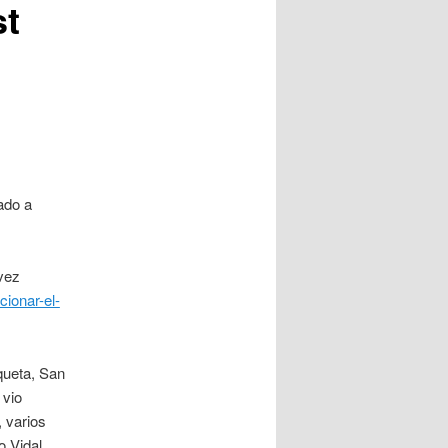
st
ado a
evez
cionar-el-
queta, San
 vio
 varios
o Vidal,