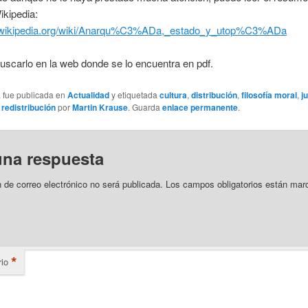
ikipedia:
s.wikipedia.org/wiki/Anarqu%C3%ADa,_estado_y_utop%C3%ADa
scarlo en la web donde se lo encuentra en pdf.
a fue publicada en
Actualidad
y etiquetada
cultura
,
distribución
,
filosofía moral
,
j
,
redistribución
por
Martin Krause
. Guarda
enlace permanente
.
una respuesta
n de correo electrónico no será publicada.
Los campos obligatorios están mar
*
io