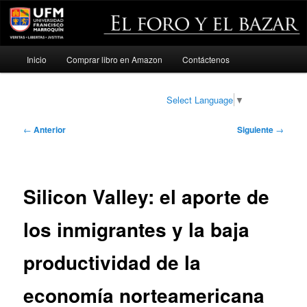
Menú
Inicio
Comprar libro en Amazon
Contáctenos
Ir
principal
al
Select Language
▼
contenido
Navegación
←
Anterior
Siguiente
→
de
principal
entradas
Silicon Valley: el aporte de
los inmigrantes y la baja
productividad de la
economía norteamericana