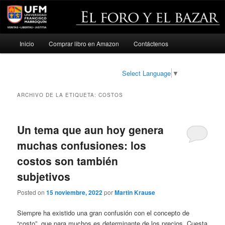
Menú
Inicio
Comprar libro en Amazon
Contáctenos
Ir
Ir
principal
al
al
Select Language
▼
contenido
contenido
ARCHIVO DE LA ETIQUETA:
COSTOS
principal
secundario
Un tema que aun hoy genera
muchas confusiones: los
costos son también
subjetivos
Posted on
15 noviembre, 2022
por
Martin Krause
Siempre ha existido una gran confusión con el concepto de
“costo”, que para muchos es determinante de los precios. Cuesta