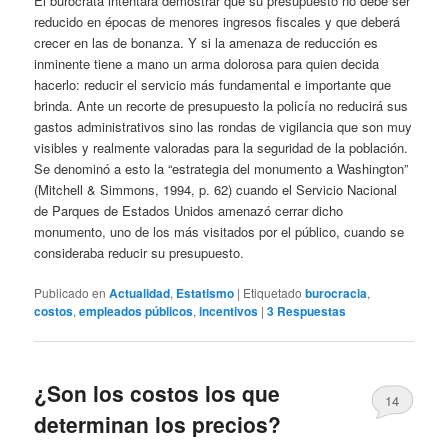
El burócrata intentará demostrar que su presupuesto no debe ser
reducido en épocas de menores ingresos fiscales y que deberá
crecer en las de bonanza. Y si la amenaza de reducción es
inminente tiene a mano un arma dolorosa para quien decida
hacerlo: reducir el servicio más fundamental e importante que
brinda. Ante un recorte de presupuesto la policía no reducirá sus
gastos administrativos sino las rondas de vigilancia que son muy
visibles y realmente valoradas para la seguridad de la población.
Se denominó a esto la “estrategia del monumento a Washington”
(Mitchell & Simmons, 1994, p. 62) cuando el Servicio Nacional
de Parques de Estados Unidos amenazó cerrar dicho
monumento, uno de los más visitados por el público, cuando se
consideraba reducir su presupuesto.
Publicado en
Actualidad
,
Estatismo
|
Etiquetado
burocracia
,
costos
,
empleados públicos
,
incentivos
|
3
Respuestas
¿Son los costos los que
14
determinan los precios?