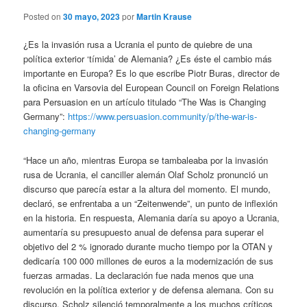
Posted on
30 mayo, 2023
por
Martin Krause
¿Es la invasión rusa a Ucrania el punto de quiebre de una
política exterior ‘tímida’ de Alemania? ¿Es éste el cambio más
importante en Europa? Es lo que escribe Piotr Buras, director de
la oficina en Varsovia del European Council on Foreign Relations
para Persuasion en un artículo titulado “The Was is Changing
Germany”:
https://www.persuasion.community/p/the-war-is-
changing-germany
“Hace un año, mientras Europa se tambaleaba por la invasión
rusa de Ucrania, el canciller alemán Olaf Scholz pronunció un
discurso que parecía estar a la altura del momento. El mundo,
declaró, se enfrentaba a un “Zeitenwende”, un punto de inflexión
en la historia. En respuesta, Alemania daría su apoyo a Ucrania,
aumentaría su presupuesto anual de defensa para superar el
objetivo del 2 % ignorado durante mucho tiempo por la OTAN y
dedicaría 100 000 millones de euros a la modernización de sus
fuerzas armadas. La declaración fue nada menos que una
revolución en la política exterior y de defensa alemana. Con su
discurso, Scholz silenció temporalmente a los muchos críticos