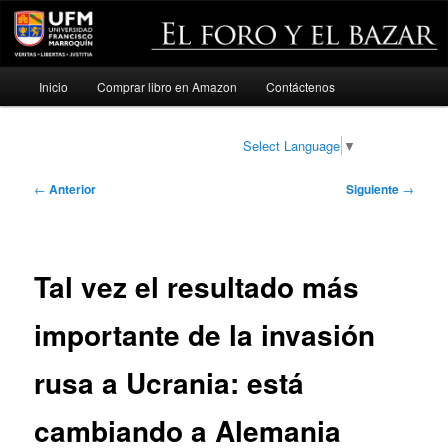
Menú
Inicio
Comprar libro en Amazon
Contáctenos
Ir
principal
al
Select Language
▼
contenido
Navegación
←
Anterior
Siguiente
→
de
principal
entradas
Tal vez el resultado más
importante de la invasión
rusa a Ucrania: está
cambiando a Alemania