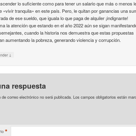
ascender lo suficiente como para tener un salario que más o menos l
e «vivir tranquila» en este país. Pero, le quitan por ganancias una s
ada de ese sueldo, que iguala lo que paga de alquiler ¡indignante!
ma la atención que estando en el año 2022 aún se sigan manifestand
semejantes, cuando la historia nos demuestra que estas propuestas
an aumentando la pobreza, generando violencia y corrupción.
↓
onder
una respuesta
n de correo electrónico no será publicada.
Los campos obligatorios están mar
*
io