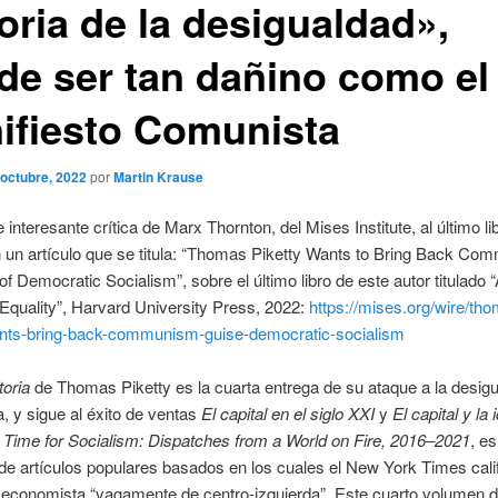
oria de la desigualdad»,
de ser tan dañino como el
ifiesto Comunista
 octubre, 2022
por
Martin Krause
 interesante crítica de Marx Thornton, del Mises Institute, al último li
 un artículo que se titula: “Thomas Piketty Wants to Bring Back Co
of Democratic Socialism”, sobre el último libro de este autor titulado “
 Equality”, Harvard University Press, 2022:
https://mises.org/wire/th
ants-bring-back-communism-guise-democratic-socialism
toria
de Thomas Piketty es la cuarta entrega de su ataque a la desig
 y sigue al éxito de ventas
El capital en el siglo XXI
y
El capital y la 
,
Time for Socialism: Dispatches from a World on Fire, 2016–2021
, e
de artículos populares basados ​​en los cuales el New York Times cali
 economista “vagamente de centro-izquierda”. Este cuarto volumen 