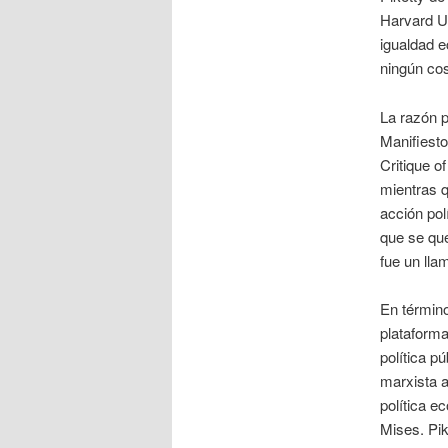
Harvard Un
igualdad e
ningún cos
La razón p
Manifiesto
Critique o
mientras q
acción polí
que se que
fue un lla
En término
plataforma
política p
marxista a
política e
Mises. Pi