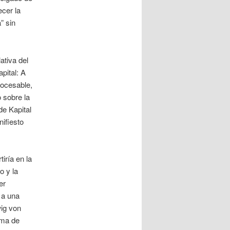
ecer la
” sin
ativa del
pital: A
rocesable,
o sobre la
de Kapital
ifiesto
iría en la
o y la
er
 a una
wig von
oma de