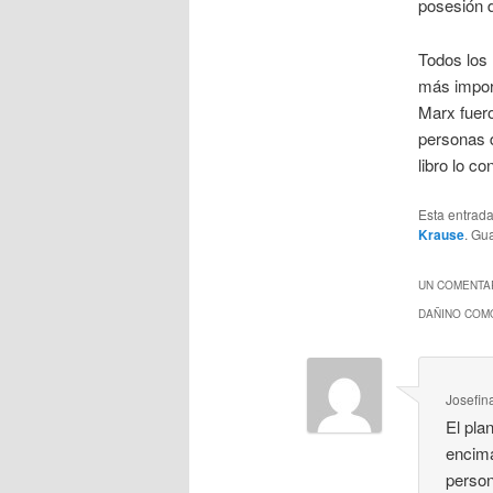
posesión d
Todos los 
más import
Marx fuero
personas 
libro lo c
Esta entrad
Krause
. Gu
UN COMENTAR
DAÑINO COMO
Josefin
El pla
encima
person