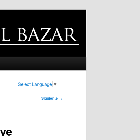
Select Language
▼
Siguiente
→
eve