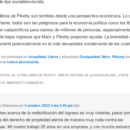
e tipo socialdemócrata.
libros de Piketty son terribles desde una perspectiva económica. Lo 
ante, todos son tan peligrosos para la economía política como los li
n catastróficos para cientos de millones de personas, especialmente
de bajos ingresos que Marx y Piketty proponen ayudar. La brevedad 
onvierte potencialmente en el más devastador socialmente de los cuatr
a fue publicada en
Actualidad
,
Libros
y etiquetada
Desigualdad
,
Marx
,
Pikkety
po
arda
enlace permanente
.
IO EN «
EL ÚLTIMO LIBRO DE PIKKETY «BREVE HISTORIA DE LA DESIGUALDAD», PUEDE
 EL MANIFIESTO COMUNISTA
»
a Villanueva
en
3 octubre, 2022 a las 2:45 pm
dijo:
nteo acerca de la redistribución del ingreso es muy violenta, pasar po
 del derecho de propiedad atenta de manera muy ruda contra las
as. Mi madre trabajó 25 años en una empresa, y con mucho esfuer