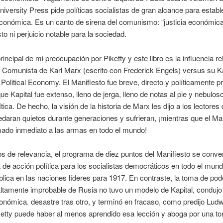
iversity Press pide políticas socialistas de gran alcance para establ
conómica. Es un canto de sirena del comunismo: “justicia económica
to ni perjuicio notable para la sociedad.
rincipal de mi preocupación por Piketty y este libro es la influencia rel
 Comunista de Karl Marx (escrito con Frederick Engels) versus su Ka
f Political Economy. El Manifiesto fue breve, directo y políticamente p
ue Kapital fue extenso, lleno de jerga, lleno de notas al pie y nebulos
tica. De hecho, la visión de la historia de Marx les dijo a los lectores 
daran quietos durante generaciones y sufrieran, ¡mientras que el Man
mado inmediato a las armas en todo el mundo!
s de relevancia, el programa de diez puntos del Manifiesto se convert
 de acción política para los socialistas democráticos en todo el mund
ública en las naciones líderes para 1917. En contraste, la toma de pod
ltamente improbable de Rusia no tuvo un modelo de Kapital, condujo
conómica. desastre tras otro, y terminó en fracaso, como predijo Lud
ketty puede haber al menos aprendido esa lección y aboga por una t