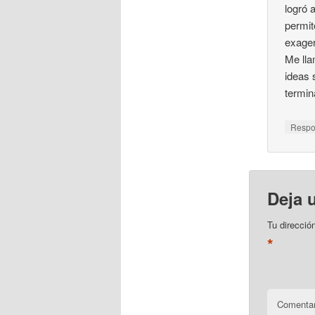
logró 
permit
exager
Me lla
ideas 
termin
Resp
Deja 
Tu direcció
*
Comentar