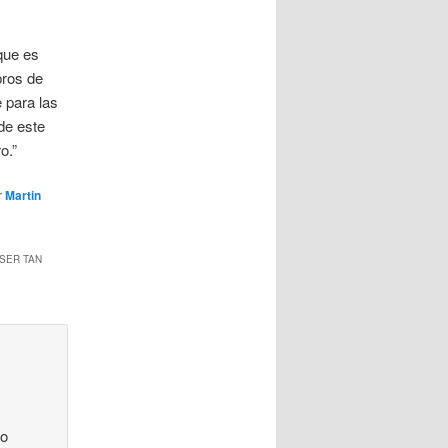
que es
bros de
 para las
de este
o.”
r
Martin
 SER TAN
r
zo