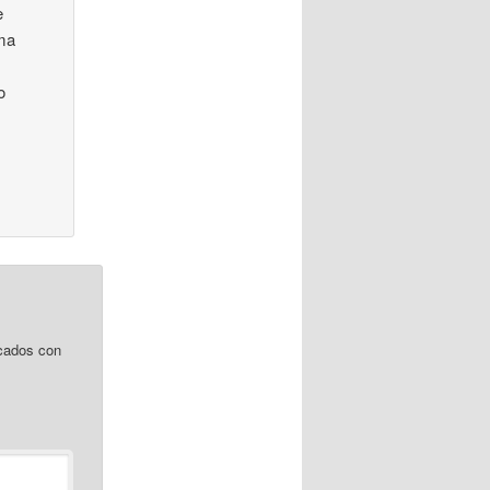
e
uma
o
cados con