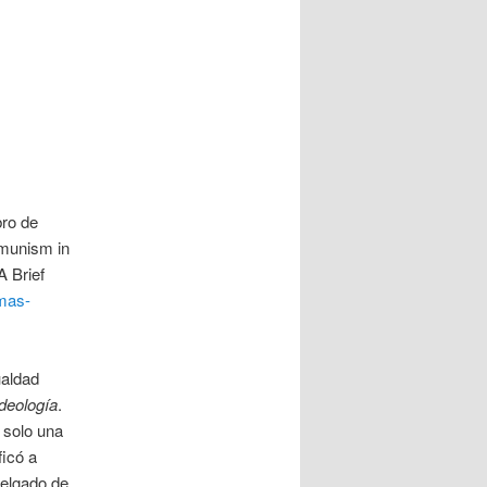
bro de
mmunism in
A Brief
omas-
ualdad
ideología
.
s solo una
ficó a
delgado de