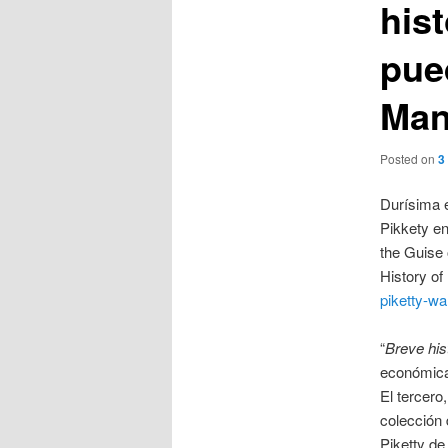
hist
pue
Man
Posted on
3
Durísima e
Pikkety en
the Guise 
History of
piketty-w
“
Breve his
económica,
El tercero
colección 
Piketty de