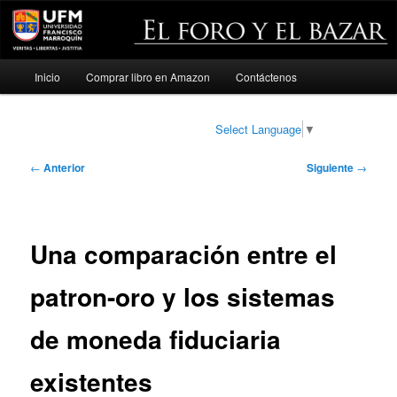
Menú
Inicio
Comprar libro en Amazon
Contáctenos
Ir
principal
al
Select Language
▼
contenido
Navegación
←
Anterior
Siguiente
→
de
principal
entradas
Una comparación entre el
patron-oro y los sistemas
de moneda fiduciaria
existentes