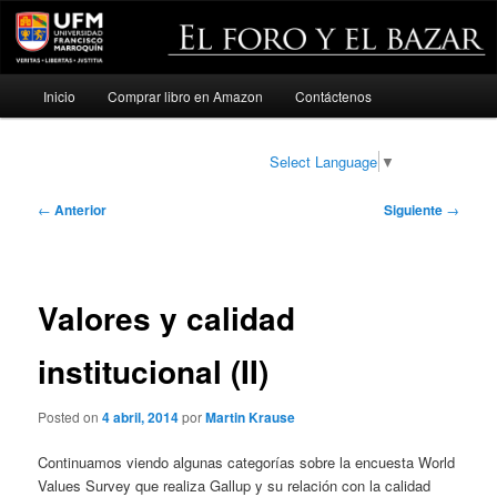
Menú
Inicio
Comprar libro en Amazon
Contáctenos
Ir
principal
al
Select Language
▼
contenido
Navegación
←
Anterior
Siguiente
→
de
principal
entradas
Valores y calidad
institucional (II)
Posted on
4 abril, 2014
por
Martin Krause
Continuamos viendo algunas categorías sobre la encuesta World
Values Survey que realiza Gallup y su relación con la calidad