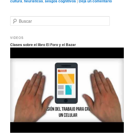
cultura
,
heurísticas
,
sesgos cognitivos
|
Deja un comentario
B
u
s
c
VIDEOS
a
Clases sobre el libro El Foro y el Bazar
r