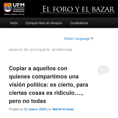
Menú
Inicio
Comprar libro en Amazon
Contáctenos
Ir
Ir
principal
al
al
Select Language
▼
contenido
contenido
ARCHIVO DE LA ETIQUETA:
HEURÍSTICAS
principal
secundario
Copiar a aquellos con
quienes compartimos una
visión política: es cierto, para
ciertas cosas es ridículo….,
pero no todas
Posted on
21 enero, 2020
por
Martin Krause