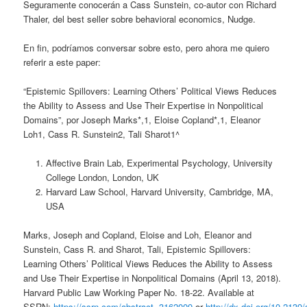
Seguramente conocerán a Cass Sunstein, co-autor con Richard
Thaler, del best seller sobre behavioral economics, Nudge.
En fin, podríamos conversar sobre esto, pero ahora me quiero
referir a este paper:
“Epistemic Spillovers: Learning Others’ Political Views Reduces
the Ability to Assess and Use Their Expertise in Nonpolitical
Domains”, por Joseph Marks*,1, Eloise Copland*,1, Eleanor
Loh1, Cass R. Sunstein2, Tali Sharot1^
Affective Brain Lab, Experimental Psychology, University
College London, London, UK
Harvard Law School, Harvard University, Cambridge, MA,
USA
Marks, Joseph and Copland, Eloise and Loh, Eleanor and
Sunstein, Cass R. and Sharot, Tali, Epistemic Spillovers:
Learning Others’ Political Views Reduces the Ability to Assess
and Use Their Expertise in Nonpolitical Domains (April 13, 2018).
Harvard Public Law Working Paper No. 18-22. Available at
SSRN:
https://ssrn.com/abstract=3162009
or
http://dx.doi.org/10.2139